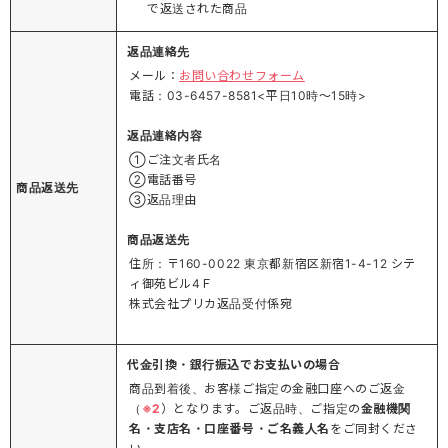
で返送された商品
返品連絡先
メール：
お問い合わせフォーム
電話：03-6457-8581<平日10時～15時>
返品連絡内容
①ご注文者氏名
②電話番号
商品返送先
③返品理由
商品返送先
住所：〒160-0022 東京都新宿区新宿1-4-12 シテ
ィ御苑ビル4Ｆ
株式会社プリカ返品受付係宛
代金引換・銀行振込でお支払いの場合
商品到着後、お客様ご指定の金融口座へのご返金
（
※2
）となります。ご返品時、ご指定の
金融機関
名・支店名・口座番号・ご名義人名
をご同封くださ