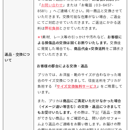
「
お問い合わせ
」または「お電話（03-6457-
8581）」へご連絡ください。同一商品と交換させて
いただきます。交換可能な在庫がない場合、ご返金
にてご対応させていただきます。ご返送にかかる送
料は
弊社負担
とさせていただきます。
※1
素材、レース等の引っかけや汚れなど、
お客様に
よる損傷品の交換は固くお断りいたします。
交換後
に発覚した場合でも、
商品代金+交換送料
をご請求さ
返品・交換につ
せていただきます。
いて
お客様の都合による交換・返品
プリカでは、お洋服・靴のサイズが合わなかった場
合のサイズ交換につきまして、往復送料をプリカが
負担する 『
サイズ交換無料サービス
』をご用意して
います。
また、プリカは
商品にご満足いただけなかった場合
（イメージ違い等含む）の交換・返品につきまして
もお受けいたします。
その際は、下記『返品・交換
ができない商品』をご確認の上、問い合わせフォー
ムより返品のご連絡をお願い致します。お届けの際
の弊社負担送料(最終購入金額が税込5,500円以下の