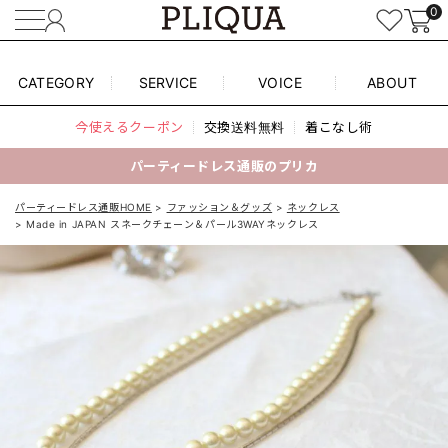
0
CATEGORY
SERVICE
VOICE
ABOUT
今使えるクーポン
交換送料無料
着こなし術
パーティードレス通販のプリカ
パーティードレス通販HOME
ファッション＆グッズ
ネックレス
Made in JAPAN スネークチェーン＆パール3WAYネックレス