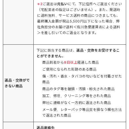
※2
ご返送は
元払い
にて、下記住所へご返送ください
（宅配業者の指定はございません）。また、発送時
に送料無料、サービス送料の商品につきましても、
最終購入金額が税込5,500円以下になった場合、弊
社負担分のお届け送料＜佐川急便運賃表による送料
＞を差し引いてのご返金となります。
下記に該当する商品は、
返品・交換をお受けするこ
とができません
。
商品到着から
8日以上
経過した商品
ご使用になられた形跡のある商品
傷・汚れ・香水・タバコの匂いなどを付着させた
返品・交換がで
商品
きない商品
商品のタグ等を破損・汚損・紛失された商品
加工、修理、クリーニング等をされた商品
弊社に連絡がなく一方的に返送された商品
メール便、レターパック等品質を損なう梱包方法
で返送された商品
返品連絡先