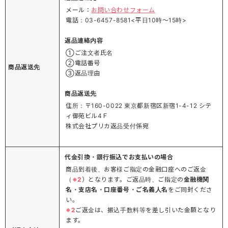
メール：
お問い合わせフォーム
電話：03-6457-8581<平日10時～15時>
返品連絡内容
①ご注文者氏名
②電話番号
商品返送先
③返品理由
商品返送先
住所：〒160-0022 東京都新宿区新宿1-4-12 シテ
ィ御苑ビル4Ｆ
株式会社プリカ返品受付係宛
代金引換・銀行振込でお支払いの場合
商品到着後、お客様ご指定の金融口座へのご返金
（
※2
）となります。ご返品時、ご指定の
金融機関
名・支店名・口座番号・ご名義人名
をご同封くださ
い。
※2
ご返金は、振込手数料等を差し引いた金額となり
ます。