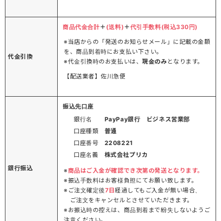
商品代金合計
＋
(送料)
＋
代引手数料(税込330円)
※当店からの「発送のお知らせメール」に記載の金額
を、商品到着時にお支払い下さい。
代金引換
※代金引換時のお支払いは、
現金のみ
となります。
【配送業者】佐川急便
振込先口座
銀行名
PayPay銀行 ビジネス営業部
口座種類
普通
口座番号
2208221
口座名義
株式会社プリカ
銀行振込
※
商品はご入金が確認でき次第の発送となります。
※振込手数料はお客様負担にてお願い致します。
※ご注文確定後
7日
経過してもご入金が無い場合、
ご注文をキャンセルとさせていただきます。
※お振込時の控えは、商品到着まで紛失しないようご
注意ください。