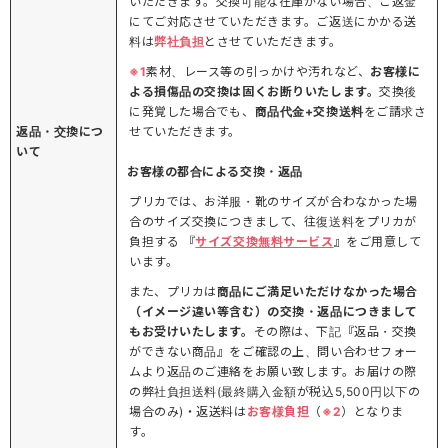
いただきます。交換可能な在庫がない場合、ご返金
にてご対応させていただきます。ご返送にかかる送
料は
弊社負担
とさせていただきます。
※1
素材、レース等の引っかけや汚れなど、
お客様に
よる損傷品の交換は固くお断りいたします。
交換後
に発覚した場合でも、
商品代金+交換送料
をご請求さ
返品・交換につ
せていただきます。
いて
お客様の都合による交換・返品
プリカでは、お洋服・靴のサイズが合わなかった場
合のサイズ交換につきまして、往復送料をプリカが
負担する 『
サイズ交換無料サービス
』をご用意して
います。
また、プリカは
商品にご満足いただけなかった場合
（イメージ違い等含む）の交換・返品につきまして
もお受けいたします。
その際は、下記『返品・交換
ができない商品』をご確認の上、問い合わせフォー
ムより返品のご連絡をお願い致します。お届けの際
の弊社負担送料(最終購入金額が税込5,500円以下の
場合のみ)・返送料は
お客様負担
（
※2
）となりま
す。