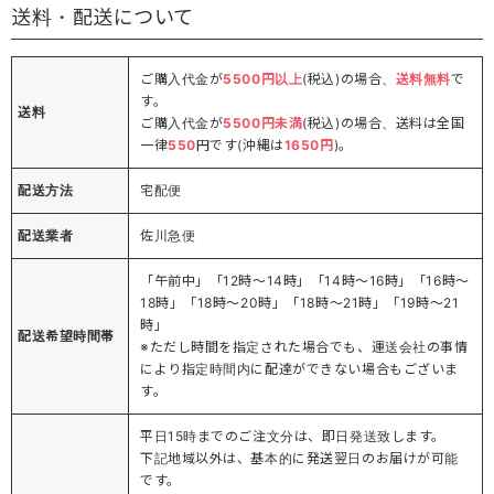
送料・配送について
ご購入代金が
5500円以上
(税込)の場合、
送料無料
で
す。
送料
ご購入代金が
5500円未満
(税込)の場合、送料は全国
一律
550
円です(沖縄は
1650円
)。
配送方法
宅配便
配送業者
佐川急便
「午前中」「12時～14時」「14時～16時」「16時～
18時」「18時～20時」「18時～21時」「19時～21
時」
配送希望時間帯
※ただし時間を指定された場合でも、運送会社の事情
により指定時間内に配達ができない場合もございま
す。
平日15時までのご注文分は、即日発送致します。
下記地域以外は、基本的に発送翌日のお届けが可能
です。