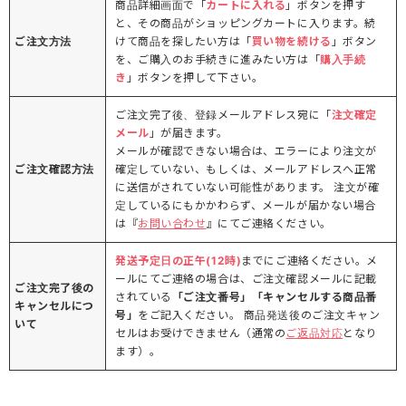
商品詳細画面で「
カートに入れる
」ボタンを押す
と、その商品がショッピングカートに入ります。続
ご注文方法
けて商品を探したい方は「
買い物を続ける
」ボタン
を、ご購入のお手続きに進みたい方は「
購入手続
き
」ボタンを押して下さい。
ご注文完了後、登録メールアドレス宛に「
注文確定
メール
」が届きます。
メールが確認できない場合は、エラーにより注文が
ご注文確認方法
確定していない、もしくは、メールアドレスへ正常
に送信がされていない可能性があります。 注文が確
定しているにもかかわらず、メールが届かない場合
は『
お問い合わせ
』にてご連絡ください。
発送予定日の正午(12時)
までにご連絡ください。メ
ールにてご連絡の場合は、ご注文確認メールに記載
ご注文完了後の
されている
「ご注文番号」「キャンセルする商品番
キャンセルにつ
号」
をご記入ください。 商品発送後のご注文キャン
いて
セルはお受けできません（通常の
ご返品対応
となり
ます）。