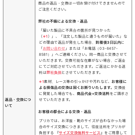
商品の返品・交換は一切お受け付けできませんので
ご注意ください。
弊社の不備による交換・返品
「届いた製品に不具合の箇所が見つかった
（
※1
）」、「注文した製品と違うものが届いた」な
どの理由で返品が発生した場合、
到着後3日以内
に
「
お問い合わせ
」または「お電話（03-6457-
8581）」へご連絡ください。同一商品と交換させて
いただきます。交換可能な在庫がない場合、ご返金
にてご対応させていただきます。ご返送にかかる送
料は
弊社負担
とさせていただきます。
※1
素材、レース等の引っかけや汚れなど、
お客様に
よる損傷品の交換は固くお断りいたします。
交換後
に発覚した場合でも、
商品代金+交換送料
をご請求さ
返品・交換につ
せていただきます。
いて
お客様の都合による交換・返品
プリカでは、お洋服・靴のサイズが合わなかった場
合のサイズ交換につきまして、往復送料をプリカが
負担する 『
サイズ交換無料サービス
』をご用意して