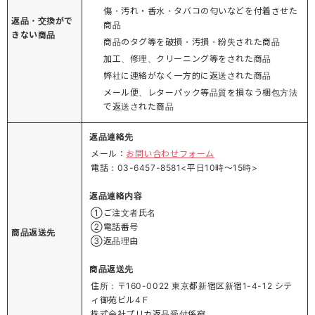
傷・汚れ・香水・タバコの匂いなどを付着させた
返品・交換がで
商品
きない商品
商品のタグ等を破損・汚損・紛失された商品
加工、修理、クリーニング等をされた商品
弊社に連絡がなく一方的に返送された商品
メール便、レターパック等品質を損なう梱包方法
で返送された商品
返品連絡先
メール：
お問い合わせフォーム
電話：03-6457-8581<平日10時～15時>
返品連絡内容
①ご注文者氏名
②電話番号
商品返送先
③返品理由
商品返送先
住所：〒160-0022 東京都新宿区新宿1-4-12 シテ
ィ御苑ビル4Ｆ
株式会社プリカ返品受付係宛