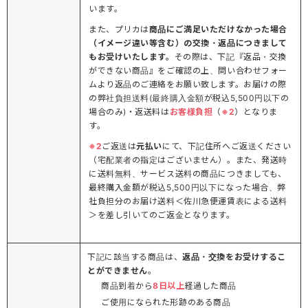
います。
また、プリカは
商品にご満足いただけなかった場合
（イメージ違い等含む）の交換・返品につきまして
もお受けいたします。
その際は、下記『返品・交換
ができない商品』をご確認の上、問い合わせフォー
ムより返品のご連絡をお願い致します。お届けの際
の弊社負担送料(最終購入金額が税込5,500円以下の
場合のみ)・返送料は
お客様負担
（
※2
）となりま
す。
※2
ご返送は
元払い
にて、下記住所へご返送ください
（宅配業者の指定はございません）。また、発送時
に送料無料、サービス送料の商品につきましても、
最終購入金額が税込5,500円以下になった場合、弊
社負担分のお届け送料＜佐川急便運賃表による送料
＞を差し引いてのご返金となります。
下記に該当する商品は、
返品・交換をお受けするこ
とができません
。
商品到着から
8日以上
経過した商品
ご使用になられた形跡のある商品