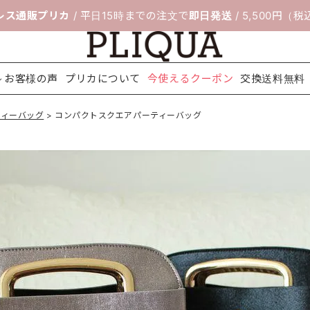
レス通販プリカ
/ 平日15時までの注文で
即日発送
/ 5,500円（
お客様の声
プリカについて
今使えるクーポン
交換送料無料
ティーバッグ
コンパクトスクエアパーティーバッグ
料無料
ボレロ＆ジ
靴のサイズ交
セレモニー
フィッティン
パーティー
ネックレス
配送について
アクセサリ
ヘアアクセ
シ
ャケット
換サービス
スーツ
グルーム
バッグ
ー
サリー