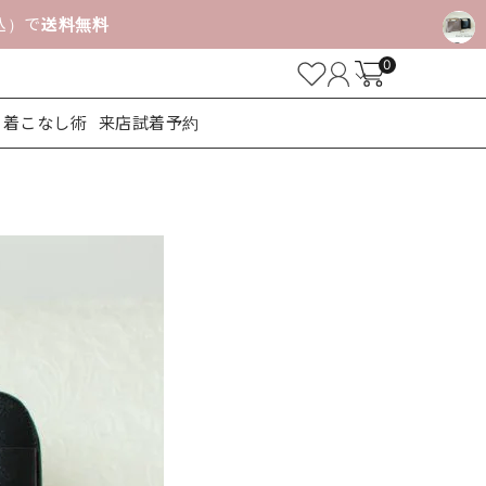
税込）で
送料無料
0
着こなし術
来店試着予約
ューズ