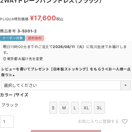
2WAYドレープパンツドレス（ブラック）
¥
17,600
PLIQUA特別価格
税込
商品番号
3-5301-2
クーポン対象
送料無料
明日
15時00分
までのご注文で
2026/08/11（火）
に
佐川急便
でお届けしま
す。
東京都
お届け先を変更
レビューを書いてプレゼント【日本製ストッキング】をもらう≪お一人様一点
限り≫
(
必
カラー
須
サイズ
)
ブラック
S
M
L
XL
3L
お気に入りに登録する