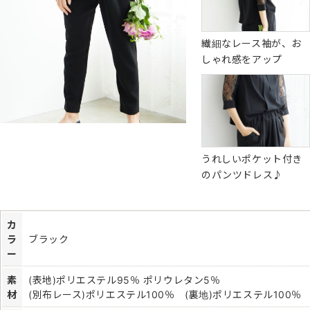
繊細なレース袖が、お
しゃれ感をアップ
うれしいポケット付き
のパンツドレス♪
カ
ラ
ブラック
ー
素
(表地)ポリエステル95％ ポリウレタン5％
材
(別布レース)ポリエステル100％ (裏地)ポリエステル100％