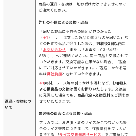
商品の返品・交換は一切お受け付けできませんので
ご注意ください。
弊社の不備による交換・返品
「届いた製品に不具合の箇所が見つかった
（
※1
）」、「注文した製品と違うものが届いた」な
どの理由で返品が発生した場合、
到着後3日以内
に
「
お問い合わせ
」または「お電話（03-6457-
8581）」へご連絡ください。同一商品と交換させて
いただきます。交換可能な在庫がない場合、ご返金
にてご対応させていただきます。ご返送にかかる送
料は
弊社負担
とさせていただきます。
※1
素材、レース等の引っかけや汚れなど、
お客様に
よる損傷品の交換は固くお断りいたします。
交換後
に発覚した場合でも、
商品代金+交換送料
をご請求さ
返品・交換につ
せていただきます。
いて
お客様の都合による交換・返品
プリカでは、お洋服・靴のサイズが合わなかった場
合のサイズ交換につきまして、往復送料をプリカが
負担する 『
サイズ交換無料サービス
』をご用意して