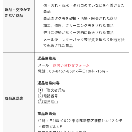
傷・汚れ・香水・タバコの匂いなどを付着させた
返品・交換がで
商品
きない商品
商品のタグ等を破損・汚損・紛失された商品
加工、修理、クリーニング等をされた商品
弊社に連絡がなく一方的に返送された商品
メール便、レターパック等品質を損なう梱包方法
で返送された商品
返品連絡先
メール：
お問い合わせフォーム
電話：03-6457-8581<平日10時～15時>
返品連絡内容
①ご注文者氏名
②電話番号
商品返送先
③返品理由
商品返送先
住所：〒160-0022 東京都新宿区新宿1-4-12 シテ
ィ御苑ビル4Ｆ