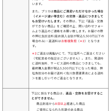
います。
また、プリカは
商品にご満足いただけなかった場合
（イメージ違い等含む）の交換・返品につきまして
もお受けいたします。
その際は、下記『返品・交換
ができない商品』をご確認の上、問い合わせフォー
ムより返品のご連絡をお願い致します。お届けの際
の弊社負担送料(最終購入金額が税込5,500円以下の
場合のみ)・返送料は
お客様負担
（
※2
）となりま
す。
※2
ご返送は
元払い
にて、下記住所へご返送ください
（宅配業者の指定はございません）。また、発送時
に送料無料、サービス送料の商品につきましても、
最終購入金額が税込5,500円以下になった場合、弊
社負担分のお届け送料＜佐川急便運賃表による送料
＞を差し引いてのご返金となります。
下記に該当する商品は、
返品・交換をお受けするこ
とができません
。
商品到着から
8日以上
経過した商品
ご使用になられた形跡のある商品