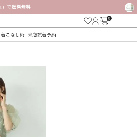
税込）で
送料無料
0
着こなし術
来店試着予約
ューズ