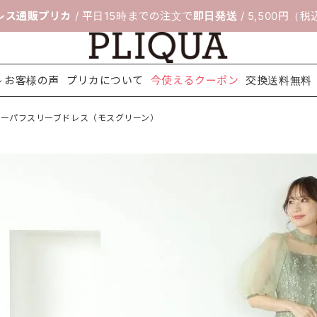
レス通販プリカ
/ 平日15時までの注文で
即日発送
/ 5,500円（
お客様の声
プリカについて
今使えるクーポン
交換送料無料
ジーパフスリーブドレス（モスグリーン）
料無料
ボレロ＆ジ
靴のサイズ交
セレモニー
フィッティン
パーティー
ネックレス
配送について
アクセサリ
ヘアアクセ
シ
ャケット
換サービス
スーツ
グルーム
バッグ
ー
サリー