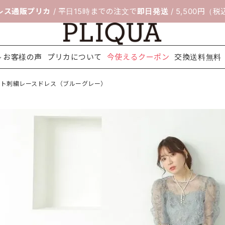
レス通販プリカ
/ 平日15時までの注文で
即日発送
/ 5,500円（
お客様の声
プリカについて
今使えるクーポン
交換送料無料
ット刺繍レースドレス（ブルーグレー）
料無料
ボレロ＆ジ
靴のサイズ交
セレモニー
フィッティン
パーティー
ネックレス
配送について
アクセサリ
ヘアアクセ
シ
ャケット
換サービス
スーツ
グルーム
バッグ
ー
サリー