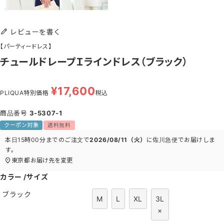
レビューを書く
【パーティードレス】
チュールドレープＩラインドレス（ブラック）
¥
17,600
PLIQUA特別価格
税込
商品番号
3-5307-1
クーポン対象
送料無料
本日
15時00分
までのご注文で
2026/08/11（火）
に
佐川急便
でお届けしま
す。
東京都
お届け先を変更
カラー
サイズ
ブラック
M
L
XL
3L
×