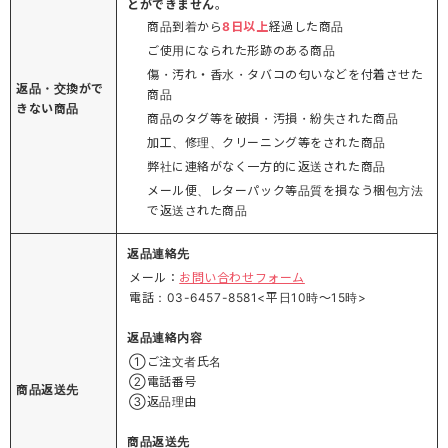
とができません
。
商品到着から
8日以上
経過した商品
ご使用になられた形跡のある商品
傷・汚れ・香水・タバコの匂いなどを付着させた
返品・交換がで
商品
きない商品
商品のタグ等を破損・汚損・紛失された商品
加工、修理、クリーニング等をされた商品
弊社に連絡がなく一方的に返送された商品
メール便、レターパック等品質を損なう梱包方法
で返送された商品
返品連絡先
メール：
お問い合わせフォーム
電話：03-6457-8581<平日10時～15時>
返品連絡内容
①ご注文者氏名
②電話番号
商品返送先
③返品理由
商品返送先