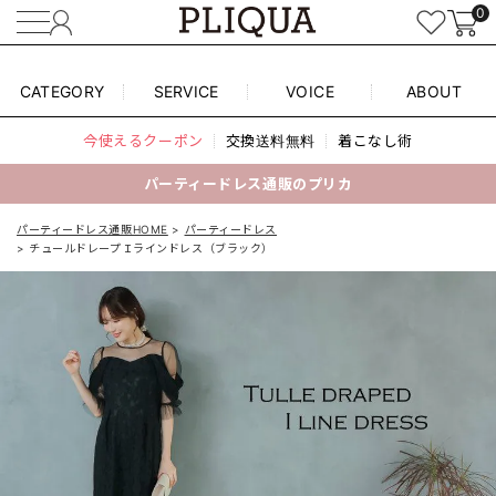
0
CATEGORY
SERVICE
VOICE
ABOUT
今使えるクーポン
交換送料無料
着こなし術
パーティードレス通販のプリカ
パーティードレス通販HOME
パーティードレス
チュールドレープＩラインドレス（ブラック）