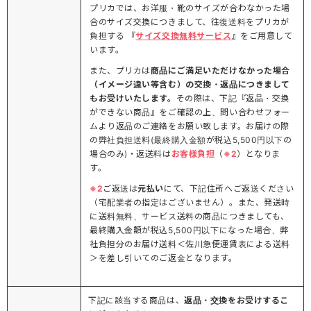
プリカでは、お洋服・靴のサイズが合わなかった場
合のサイズ交換につきまして、往復送料をプリカが
負担する 『
サイズ交換無料サービス
』をご用意して
います。
また、プリカは
商品にご満足いただけなかった場合
（イメージ違い等含む）の交換・返品につきまして
もお受けいたします。
その際は、下記『返品・交換
ができない商品』をご確認の上、問い合わせフォー
ムより返品のご連絡をお願い致します。お届けの際
の弊社負担送料(最終購入金額が税込5,500円以下の
場合のみ)・返送料は
お客様負担
（
※2
）となりま
す。
※2
ご返送は
元払い
にて、下記住所へご返送ください
（宅配業者の指定はございません）。また、発送時
に送料無料、サービス送料の商品につきましても、
最終購入金額が税込5,500円以下になった場合、弊
社負担分のお届け送料＜佐川急便運賃表による送料
＞を差し引いてのご返金となります。
下記に該当する商品は、
返品・交換をお受けするこ