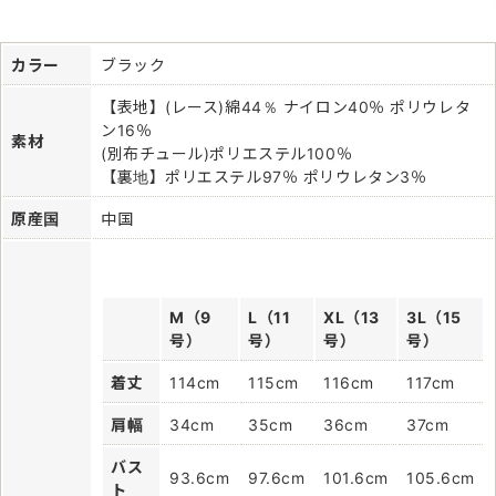
カラー
ブラック
【表地】(レース)綿44％ ナイロン40％ ポリウレタ
ン16％
素材
(別布チュール)ポリエステル100％
【裏地】ポリエステル97％ ポリウレタン3％
原産国
中国
M（9
L（11
XL（13
3L（15
号）
号）
号）
号）
着丈
114cm
115cm
116cm
117cm
肩幅
34cm
35cm
36cm
37cm
バス
93.6cm
97.6cm
101.6cm
105.6cm
ト