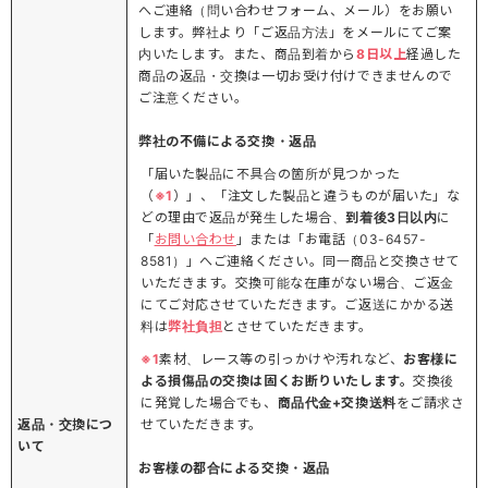
へご連絡（問い合わせフォーム、メール）をお願い
します。弊社より「ご返品方法」をメールにてご案
内いたします。また、商品到着から
8日以上
経過した
商品の返品・交換は一切お受け付けできませんので
ご注意ください。
弊社の不備による交換・返品
「届いた製品に不具合の箇所が見つかった
（
※1
）」、「注文した製品と違うものが届いた」な
どの理由で返品が発生した場合、
到着後3日以内
に
「
お問い合わせ
」または「お電話（03-6457-
8581）」へご連絡ください。同一商品と交換させて
いただきます。交換可能な在庫がない場合、ご返金
にてご対応させていただきます。ご返送にかかる送
料は
弊社負担
とさせていただきます。
※1
素材、レース等の引っかけや汚れなど、
お客様に
よる損傷品の交換は固くお断りいたします。
交換後
に発覚した場合でも、
商品代金+交換送料
をご請求さ
返品・交換につ
せていただきます。
いて
お客様の都合による交換・返品