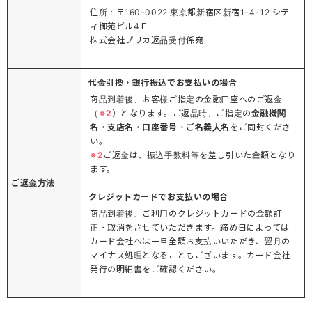
住所：〒160-0022 東京都新宿区新宿1-4-12 シテ
ィ御苑ビル4Ｆ
株式会社プリカ返品受付係宛
代金引換・銀行振込でお支払いの場合
商品到着後、お客様ご指定の金融口座へのご返金
（
※2
）となります。ご返品時、ご指定の
金融機関
名・支店名・口座番号・ご名義人名
をご同封くださ
い。
※2
ご返金は、振込手数料等を差し引いた金額となり
ます。
ご返金方法
クレジットカードでお支払いの場合
商品到着後、ご利用のクレジットカードの金額訂
正・取消をさせていただきます。締め日によっては
カード会社へは一旦全額お支払いいただき、翌月の
マイナス処理となることもございます。カード会社
発行の明細書をご確認ください。