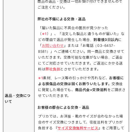
商品の返品・交換は一切お受け付けできませんので
ご注意ください。
弊社の不備による交換・返品
「届いた製品に不具合の箇所が見つかった
（
※1
）」、「注文した製品と違うものが届いた」な
どの理由で返品が発生した場合、
到着後3日以内
に
「
お問い合わせ
」または「お電話（03-6457-
8581）」へご連絡ください。同一商品と交換させて
いただきます。交換可能な在庫がない場合、ご返金
にてご対応させていただきます。ご返送にかかる送
料は
弊社負担
とさせていただきます。
※1
素材、レース等の引っかけや汚れなど、
お客様に
よる損傷品の交換は固くお断りいたします。
交換後
に発覚した場合でも、
商品代金+交換送料
をご請求さ
返品・交換につ
せていただきます。
いて
お客様の都合による交換・返品
プリカでは、お洋服・靴のサイズが合わなかった場
合のサイズ交換につきまして、往復送料をプリカが
負担する 『
サイズ交換無料サービス
』をご用意して