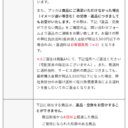
います。
また、プリカは
商品にご満足いただけなかった場合
（イメージ違い等含む）の交換・返品につきまして
もお受けいたします。
その際は、下記『返品・交換
ができない商品』をご確認の上、問い合わせフォー
ムより返品のご連絡をお願い致します。お届けの際
の弊社負担送料(最終購入金額が税込5,500円以下の
場合のみ)・返送料は
お客様負担
（
※2
）となりま
す。
※2
ご返送は
元払い
にて、下記住所へご返送ください
（宅配業者の指定はございません）。また、発送時
に送料無料、サービス送料の商品につきましても、
最終購入金額が税込5,500円以下になった場合、弊
社負担分のお届け送料＜佐川急便運賃表による送料
＞を差し引いてのご返金となります。
下記に該当する商品は、
返品・交換をお受けするこ
とができません
。
商品到着から
8日以上
経過した商品
ご使用になられた形跡のある商品