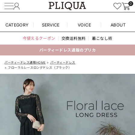
0
CATEGORY
SERVICE
VOICE
ABOUT
今使えるクーポン
交換送料無料
着こなし術
パーティードレス通販のプリカ
パーティードレス通販HOME
パーティードレス
フローラルレースロングドレス（ブラック）