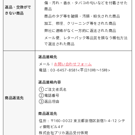
傷・汚れ・香水・タバコの匂いなどを付着させた
返品・交換がで
商品
きない商品
商品のタグ等を破損・汚損・紛失された商品
加工、修理、クリーニング等をされた商品
弊社に連絡がなく一方的に返送された商品
メール便、レターパック等品質を損なう梱包方法
で返送された商品
返品連絡先
メール：
お問い合わせフォーム
電話：03-6457-8581<平日10時～15時>
返品連絡内容
①ご注文者氏名
②電話番号
商品返送先
③返品理由
商品返送先
住所：〒160-0022 東京都新宿区新宿1-4-12 シテ
ィ御苑ビル4Ｆ
株式会社プリカ返品受付係宛