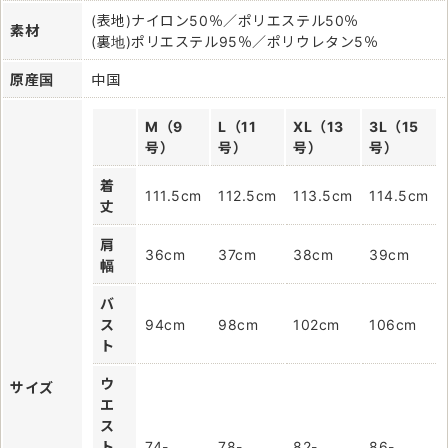
(表地)ナイロン50％／ポリエステル50％
素材
(裏地)ポリエステル95％／ポリウレタン5％
原産国
中国
M（9
L（11
XL（13
3L（15
号）
号）
号）
号）
着
111.5cm
112.5cm
113.5cm
114.5cm
丈
肩
36cm
37cm
38cm
39cm
幅
バ
ス
94cm
98cm
102cm
106cm
ト
ウ
サイズ
エ
ス
ト
74-
78-
82-
86-