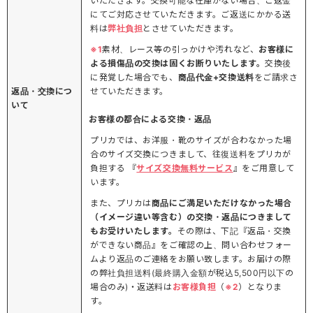
いただきます。交換可能な在庫がない場合、ご返金
にてご対応させていただきます。ご返送にかかる送
料は
弊社負担
とさせていただきます。
※1
素材、レース等の引っかけや汚れなど、
お客様に
よる損傷品の交換は固くお断りいたします。
交換後
に発覚した場合でも、
商品代金+交換送料
をご請求さ
返品・交換につ
せていただきます。
いて
お客様の都合による交換・返品
プリカでは、お洋服・靴のサイズが合わなかった場
合のサイズ交換につきまして、往復送料をプリカが
負担する 『
サイズ交換無料サービス
』をご用意して
います。
また、プリカは
商品にご満足いただけなかった場合
（イメージ違い等含む）の交換・返品につきまして
もお受けいたします。
その際は、下記『返品・交換
ができない商品』をご確認の上、問い合わせフォー
ムより返品のご連絡をお願い致します。お届けの際
の弊社負担送料(最終購入金額が税込5,500円以下の
場合のみ)・返送料は
お客様負担
（
※2
）となりま
す。