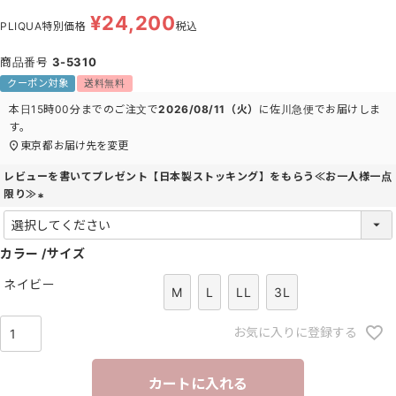
¥
24,200
PLIQUA特別価格
税込
商品番号
3-5310
クーポン対象
送料無料
本日
15時00分
までのご注文で
2026/08/11（火）
に
佐川急便
でお届けしま
す。
東京都
お届け先を変更
レビューを書いてプレゼント【日本製ストッキング】をもらう≪お一人様一点
限り≫
(
必
カラー
須
サイズ
)
ネイビー
M
L
LL
3L
お気に入りに登録する
カートに入れる