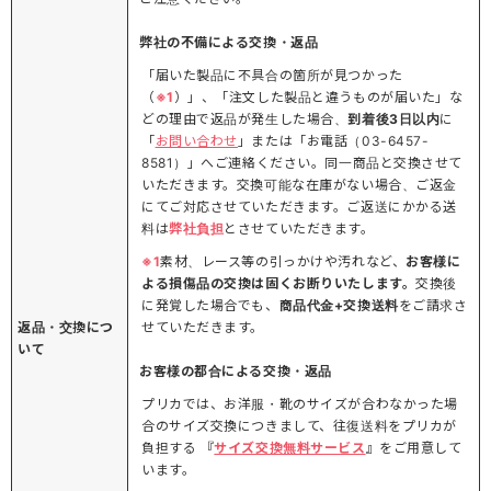
弊社の不備による交換・返品
「届いた製品に不具合の箇所が見つかった
（
※1
）」、「注文した製品と違うものが届いた」な
どの理由で返品が発生した場合、
到着後3日以内
に
「
お問い合わせ
」または「お電話（03-6457-
8581）」へご連絡ください。同一商品と交換させて
いただきます。交換可能な在庫がない場合、ご返金
にてご対応させていただきます。ご返送にかかる送
料は
弊社負担
とさせていただきます。
※1
素材、レース等の引っかけや汚れなど、
お客様に
よる損傷品の交換は固くお断りいたします。
交換後
に発覚した場合でも、
商品代金+交換送料
をご請求さ
返品・交換につ
せていただきます。
いて
お客様の都合による交換・返品
プリカでは、お洋服・靴のサイズが合わなかった場
合のサイズ交換につきまして、往復送料をプリカが
負担する 『
サイズ交換無料サービス
』をご用意して
います。