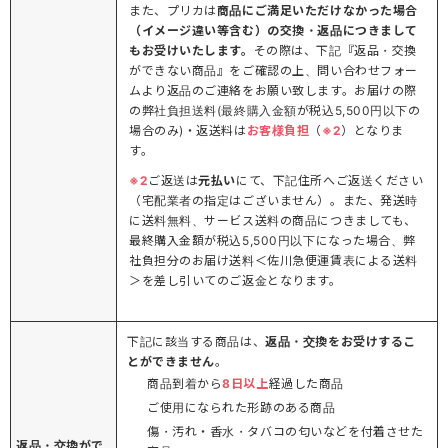
また、プリカは
商品にご満足いただけなかった場合
（イメージ違い等含む）の交換・返品につきまして
もお受けいたします。
その際は、下記『返品・交換
ができない商品』をご確認の上、問い合わせフォー
ムより返品のご連絡をお願い致します。お届けの際
の弊社負担送料(最終購入金額が税込5,500円以下の
場合のみ)・返送料は
お客様負担
（
※2
）となりま
す。
※2
ご返送は
元払い
にて、下記住所へご返送ください
（宅配業者の指定はございません）。また、発送時
に送料無料、サービス送料の商品につきましても、
最終購入金額が税込5,500円以下になった場合、弊
社負担分のお届け送料＜佐川急便運賃表による送料
＞を差し引いてのご返金となります。
下記に該当する商品は、
返品・交換をお受けするこ
とができません
。
商品到着から
8日以上
経過した商品
ご使用になられた形跡のある商品
傷・汚れ・香水・タバコの匂いなどを付着させた
返品・交換がで