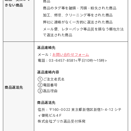
商品
きない商品
商品のタグ等を破損・汚損・紛失された商品
加工、修理、クリーニング等をされた商品
弊社に連絡がなく一方的に返送された商品
メール便、レターパック等品質を損なう梱包方法
で返送された商品
返品連絡先
メール：
お問い合わせフォーム
電話：03-6457-8581<平日10時～15時>
返品連絡内容
①ご注文者氏名
②電話番号
商品返送先
③返品理由
商品返送先
住所：〒160-0022 東京都新宿区新宿1-4-12 シテ
ィ御苑ビル4Ｆ
株式会社プリカ返品受付係宛