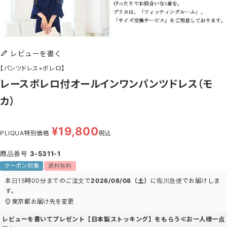
レビューを書く
【パンツドレス+ボレロ】
レースボレロ付オールインワンパンツドレス（モ
カ）
¥
19,800
PLIQUA特別価格
税込
商品番号
3-5311-1
クーポン対象
送料無料
本日
15時00分
までのご注文で
2026/08/08（土）
に
佐川急便
でお届けしま
す。
東京都
お届け先を変更
レビューを書いてプレゼント【日本製ストッキング】をもらう≪お一人様一点