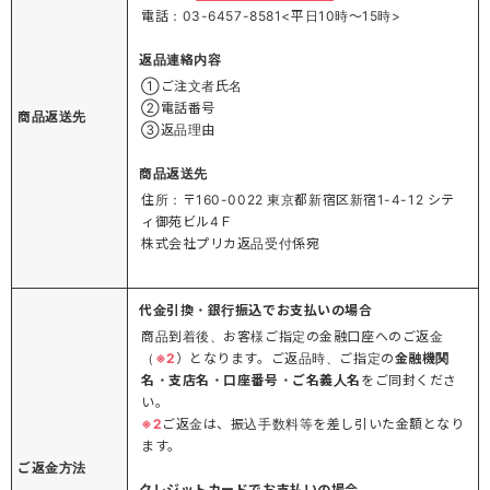
電話：03-6457-8581<平日10時～15時>
返品連絡内容
①ご注文者氏名
②電話番号
商品返送先
③返品理由
商品返送先
住所：〒160-0022 東京都新宿区新宿1-4-12 シテ
ィ御苑ビル4Ｆ
株式会社プリカ返品受付係宛
代金引換・銀行振込でお支払いの場合
商品到着後、お客様ご指定の金融口座へのご返金
（
※2
）となります。ご返品時、ご指定の
金融機関
名・支店名・口座番号・ご名義人名
をご同封くださ
い。
※2
ご返金は、振込手数料等を差し引いた金額となり
ます。
ご返金方法
クレジットカードでお支払いの場合