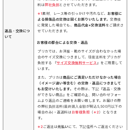
料は
弊社負担
とさせていただきます。
※1
素材、レース等の引っかけや汚れなど、
お客様に
よる損傷品の交換は固くお断りいたします。
交換後
に発覚した場合でも、
商品代金+交換送料
をご請求さ
返品・交換につ
せていただきます。
いて
お客様の都合による交換・返品
プリカでは、お洋服・靴のサイズが合わなかった場
合のサイズ交換につきまして、往復送料をプリカが
負担する 『
サイズ交換無料サービス
』をご用意して
います。
また、プリカは
商品にご満足いただけなかった場合
（イメージ違い等含む）の交換・返品につきまして
もお受けいたします。
その際は、下記『返品・交換
ができない商品』をご確認の上、問い合わせフォー
ムより返品のご連絡をお願い致します。お届けの際
の弊社負担送料(最終購入金額が税込5,500円以下の
場合のみ)・返送料は
お客様負担
（
※2
）となりま
す。
※2
ご返送は
元払い
にて、下記住所へご返送ください