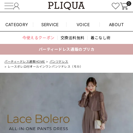
0
CATEGORY
SERVICE
VOICE
ABOUT
今使えるクーポン
交換送料無料
着こなし術
パーティードレス通販のプリカ
パーティードレス通販HOME
パンツドレス
レースボレロ付オールインワンパンツドレス（モカ）