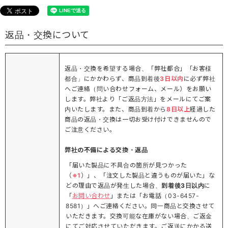
返品・交換について
返品・交換を希望する場合、「弊社都合」「お客様
都合」にかかわらず、商品到着後
3日以内
に必ず弊社
へご連絡（問い合わせフォーム、メール）をお願い
します。弊社より「ご返品方法」をメールにてご案
内いたします。また、商品到着から
8日以上
経過した
商品の返品・交換は一切お受け付けできませんので
ご注意ください。
弊社の不備による交換・返品
「届いた製品に不具合の箇所が見つかった
（
※1
）」、「注文した製品と違うものが届いた」な
どの理由で返品が発生した場合、
到着後3日以内
に
「
お問い合わせ
」または「お電話（03-6457-
8581）」へご連絡ください。同一商品と交換させて
いただきます。交換可能な在庫がない場合、ご返金
にてご対応させていただきます。ご返送にかかる送