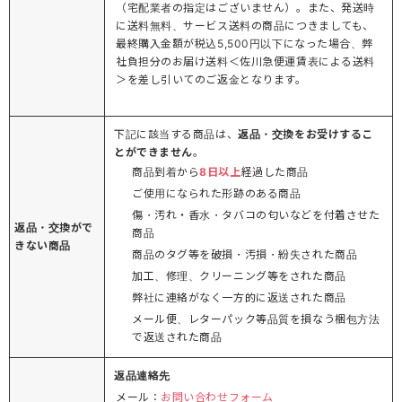
（宅配業者の指定はございません）。また、発送時
に送料無料、サービス送料の商品につきましても、
最終購入金額が税込5,500円以下になった場合、弊
社負担分のお届け送料＜佐川急便運賃表による送料
＞を差し引いてのご返金となります。
下記に該当する商品は、
返品・交換をお受けするこ
とができません
。
商品到着から
8日以上
経過した商品
ご使用になられた形跡のある商品
傷・汚れ・香水・タバコの匂いなどを付着させた
返品・交換がで
商品
きない商品
商品のタグ等を破損・汚損・紛失された商品
加工、修理、クリーニング等をされた商品
弊社に連絡がなく一方的に返送された商品
メール便、レターパック等品質を損なう梱包方法
で返送された商品
返品連絡先
メール：
お問い合わせフォーム