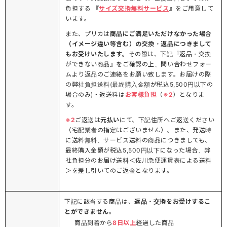
負担する 『
サイズ交換無料サービス
』をご用意して
います。
また、プリカは
商品にご満足いただけなかった場合
（イメージ違い等含む）の交換・返品につきまして
もお受けいたします。
その際は、下記『返品・交換
ができない商品』をご確認の上、問い合わせフォー
ムより返品のご連絡をお願い致します。お届けの際
の弊社負担送料(最終購入金額が税込5,500円以下の
場合のみ)・返送料は
お客様負担
（
※2
）となりま
す。
※2
ご返送は
元払い
にて、下記住所へご返送ください
（宅配業者の指定はございません）。また、発送時
に送料無料、サービス送料の商品につきましても、
最終購入金額が税込5,500円以下になった場合、弊
社負担分のお届け送料＜佐川急便運賃表による送料
＞を差し引いてのご返金となります。
下記に該当する商品は、
返品・交換をお受けするこ
とができません
。
商品到着から
8日以上
経過した商品