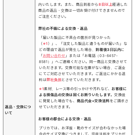
内いたします。また、商品到着から
8日以上
経過した
商品の返品・交換は一切お受け付けできませんので
ご注意ください。
弊社の不備による交換・返品
「届いた製品に不具合の箇所が見つかった
（
※1
）」、「注文した製品と違うものが届いた」な
どの理由で返品が発生した場合、
到着後3日以内
に
「
お問い合わせ
」または「お電話（03-6457-
8581）」へご連絡ください。同一商品と交換させて
いただきます。交換可能な在庫がない場合、ご返金
にてご対応させていただきます。ご返送にかかる送
料は
弊社負担
とさせていただきます。
※1
素材、レース等の引っかけや汚れなど、
お客様に
よる損傷品の交換は固くお断りいたします。
交換後
に発覚した場合でも、
商品代金+交換送料
をご請求さ
返品・交換につ
せていただきます。
いて
お客様の都合による交換・返品
プリカでは、お洋服・靴のサイズが合わなかった場
合のサイズ交換につきまして、往復送料をプリカが