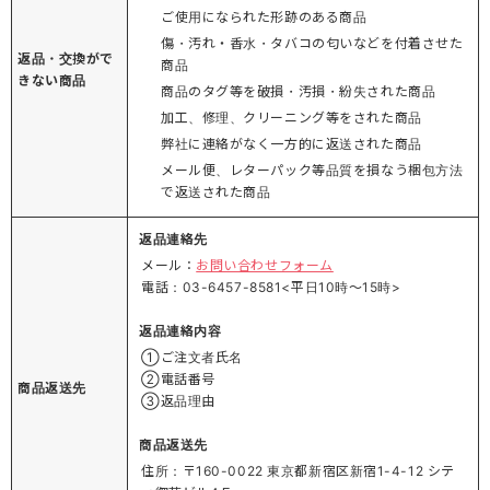
ご使用になられた形跡のある商品
傷・汚れ・香水・タバコの匂いなどを付着させた
返品・交換がで
商品
きない商品
商品のタグ等を破損・汚損・紛失された商品
加工、修理、クリーニング等をされた商品
弊社に連絡がなく一方的に返送された商品
メール便、レターパック等品質を損なう梱包方法
で返送された商品
返品連絡先
メール：
お問い合わせフォーム
電話：03-6457-8581<平日10時～15時>
返品連絡内容
①ご注文者氏名
②電話番号
商品返送先
③返品理由
商品返送先
住所：〒160-0022 東京都新宿区新宿1-4-12 シテ