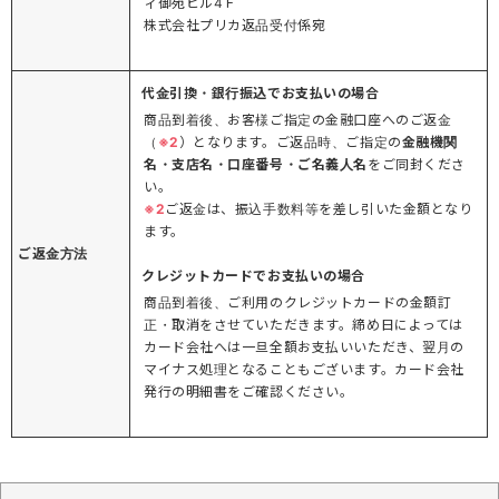
ィ御苑ビル4Ｆ
株式会社プリカ返品受付係宛
代金引換・銀行振込でお支払いの場合
商品到着後、お客様ご指定の金融口座へのご返金
（
※2
）となります。ご返品時、ご指定の
金融機関
名・支店名・口座番号・ご名義人名
をご同封くださ
い。
※2
ご返金は、振込手数料等を差し引いた金額となり
ます。
ご返金方法
クレジットカードでお支払いの場合
商品到着後、ご利用のクレジットカードの金額訂
正・取消をさせていただきます。締め日によっては
カード会社へは一旦全額お支払いいただき、翌月の
マイナス処理となることもございます。カード会社
発行の明細書をご確認ください。