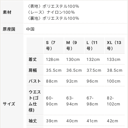
〈表地〉ポリエステル100％
素材
〈レース〉ナイロン100％
〈裏地〉ポリエステル100％
原産国
中国
S（7
M（9
L（11
XL（13
号）
号）
号）
号）
着丈
128cm
130cm
132cm
133cm
肩幅
35.5cm
36.5cm
37.5cm
38.5cm
バスト
88cm
92cm
96cm
100cm
ウエス
ト(ゴ
60-
63-
67-
82-
サイズ
ム仕
90cm
94cm
98cm
102cm
様)
袖丈
39cm
40cm
41cm
42cm