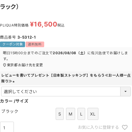
ラック）
¥
16,500
PLIQUA特別価格
税込
商品番号
3-5312-1
クーポン対象
送料無料
明日
15時00分
までのご注文で
2026/08/08（土）
に
佐川急便
でお届けしま
す。
東京都
お届け先を変更
レビューを書いてプレゼント【日本製ストッキング】をもらう≪お一人様一点
限り≫
(
必
カラー
須
サイズ
)
ブラック
S
M
L
XL
お気に入りに登録する