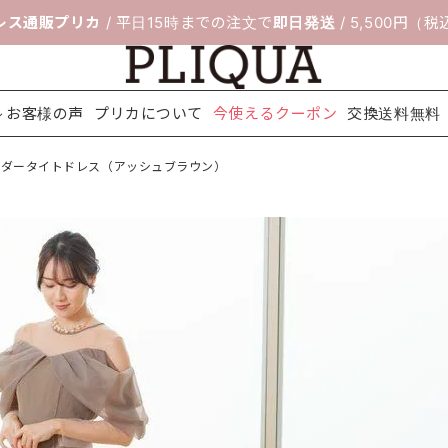
レス通販プリカ
/ 平日15時までの注文で
即日発送
/ 5,500円（
お客様の声
プリカについて
今使えるクーポン
交換送料無料
ルダータイトドレス（アッシュブラウン）
料無料
ボレロ＆ジ
靴のサイズ交
セレモニー
フィッティン
パーティー
ネックレス
配送について
アクセサリ
ヘアアクセ
シ
ャケット
換サービス
スーツ
グルーム
バッグ
ー
サリー