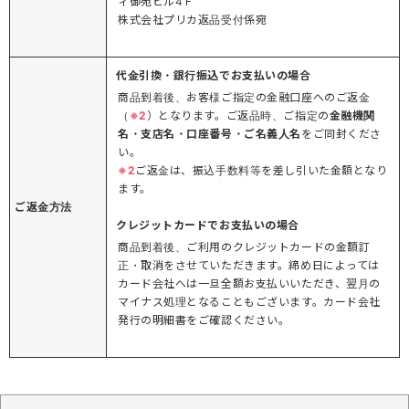
ィ御苑ビル4Ｆ
株式会社プリカ返品受付係宛
代金引換・銀行振込でお支払いの場合
商品到着後、お客様ご指定の金融口座へのご返金
（
※2
）となります。ご返品時、ご指定の
金融機関
名・支店名・口座番号・ご名義人名
をご同封くださ
い。
※2
ご返金は、振込手数料等を差し引いた金額となり
ます。
ご返金方法
クレジットカードでお支払いの場合
商品到着後、ご利用のクレジットカードの金額訂
正・取消をさせていただきます。締め日によっては
カード会社へは一旦全額お支払いいただき、翌月の
マイナス処理となることもございます。カード会社
発行の明細書をご確認ください。