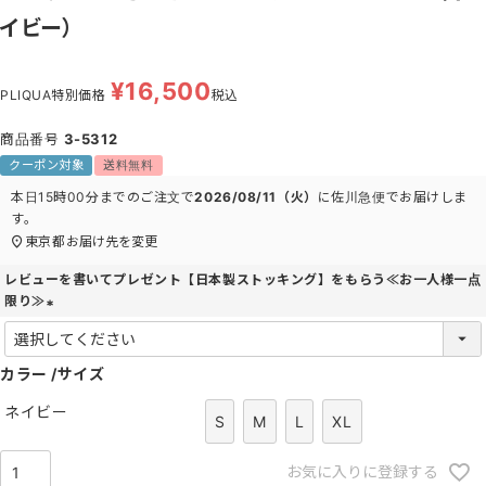
イビー）
¥
16,500
PLIQUA特別価格
税込
商品番号
3-5312
クーポン対象
送料無料
本日
15時00分
までのご注文で
2026/08/11（火）
に
佐川急便
でお届けしま
す。
東京都
お届け先を変更
レビューを書いてプレゼント【日本製ストッキング】をもらう≪お一人様一点
限り≫
(
必
カラー
須
サイズ
)
ネイビー
S
M
L
XL
お気に入りに登録する