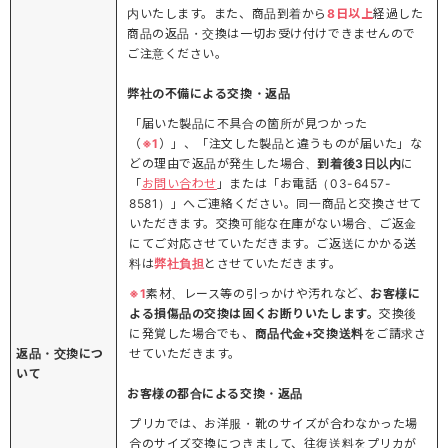
内いたします。また、商品到着から
8日以上
経過した
商品の返品・交換は一切お受け付けできませんので
ご注意ください。
弊社の不備による交換・返品
「届いた製品に不具合の箇所が見つかった
（
※1
）」、「注文した製品と違うものが届いた」な
どの理由で返品が発生した場合、
到着後3日以内
に
「
お問い合わせ
」または「お電話（03-6457-
8581）」へご連絡ください。同一商品と交換させて
いただきます。交換可能な在庫がない場合、ご返金
にてご対応させていただきます。ご返送にかかる送
料は
弊社負担
とさせていただきます。
※1
素材、レース等の引っかけや汚れなど、
お客様に
よる損傷品の交換は固くお断りいたします。
交換後
に発覚した場合でも、
商品代金+交換送料
をご請求さ
返品・交換につ
せていただきます。
いて
お客様の都合による交換・返品
プリカでは、お洋服・靴のサイズが合わなかった場
合のサイズ交換につきまして、往復送料をプリカが