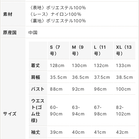
〈表地〉ポリエステル100％
素材
〈レース〉ナイロン100％
〈裏地〉ポリエステル100％
原産国
中国
S（7
M（9
L（11
XL（13
号）
号）
号）
号）
着丈
128cm
130cm
132cm
133cm
肩幅
35.5cm
36.5cm
37.5cm
38.5cm
バスト
88cm
92cm
96cm
100cm
ウエス
ト(ゴ
60-
63-
67-
82-
サイズ
ム仕
90cm
94cm
98cm
102cm
様)
袖丈
39cm
40cm
41cm
42cm