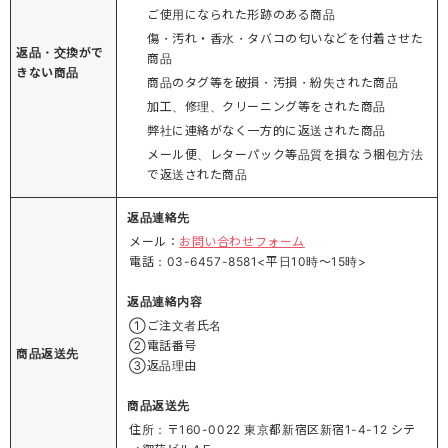
ご使用になられた形跡のある商品
傷・汚れ・香水・タバコの匂いなどを付着させた
返品・交換がで
商品
きない商品
商品のタグ等を破損・汚損・紛失された商品
加工、修理、クリーニング等をされた商品
弊社に連絡がなく一方的に返送された商品
メール便、レターパック等品質を損なう梱包方法
で返送された商品
返品連絡先
メール：
お問い合わせフォーム
電話：03-6457-8581<平日10時～15時>
返品連絡内容
①ご注文者氏名
②電話番号
商品返送先
③返品理由
商品返送先
住所：〒160-0022 東京都新宿区新宿1-4-12 シテ