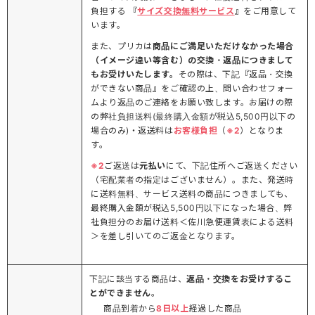
負担する 『
サイズ交換無料サービス
』をご用意して
います。
また、プリカは
商品にご満足いただけなかった場合
（イメージ違い等含む）の交換・返品につきまして
もお受けいたします。
その際は、下記『返品・交換
ができない商品』をご確認の上、問い合わせフォー
ムより返品のご連絡をお願い致します。お届けの際
の弊社負担送料(最終購入金額が税込5,500円以下の
場合のみ)・返送料は
お客様負担
（
※2
）となりま
す。
※2
ご返送は
元払い
にて、下記住所へご返送ください
（宅配業者の指定はございません）。また、発送時
に送料無料、サービス送料の商品につきましても、
最終購入金額が税込5,500円以下になった場合、弊
社負担分のお届け送料＜佐川急便運賃表による送料
＞を差し引いてのご返金となります。
下記に該当する商品は、
返品・交換をお受けするこ
とができません
。
商品到着から
8日以上
経過した商品