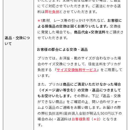
いただきます。交換可能な在庫がない場合、ご返金
にてご対応させていただきます。ご返送にかかる送
料は
弊社負担
とさせていただきます。
※1
素材、レース等の引っかけや汚れなど、
お客様に
よる損傷品の交換は固くお断りいたします。
交換後
に発覚した場合でも、
商品代金+交換送料
をご請求さ
返品・交換につ
せていただきます。
いて
お客様の都合による交換・返品
プリカでは、お洋服・靴のサイズが合わなかった場
合のサイズ交換につきまして、往復送料をプリカが
負担する 『
サイズ交換無料サービス
』をご用意して
います。
また、プリカは
商品にご満足いただけなかった場合
（イメージ違い等含む）の交換・返品につきまして
もお受けいたします。
その際は、下記『返品・交換
ができない商品』をご確認の上、問い合わせフォー
ムより返品のご連絡をお願い致します。お届けの際
の弊社負担送料(最終購入金額が税込5,500円以下の
場合のみ)・返送料は
お客様負担
（
※2
）となりま
す。