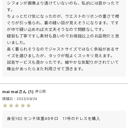
シフォンが画像より透けていないのも、私的には良かったで
す。

ちょっとだけ気になったのが、ウエストのリボンの重さで襟
ぐりが引っ張られ、裏の縫い目が見えそうになります。です
が中で縫い止めれば大丈夫そうなので問題なしです。

縫製も丁寧ですし素材も良いのでお値段以上のお品物だと思
いました。

長く着られそうなのでジャストサイズではなく余裕があるサ
イズを選びましたが、タックが程よくスッキリ見えます。

試着サービスも良かったです。細やかな気配りがされていて
機会があったらまた利用させて頂きます。
mai mai
1
非公開
投稿日
2022/09/24
身長162 センチ体重49キロ　11号のドレスを購入
