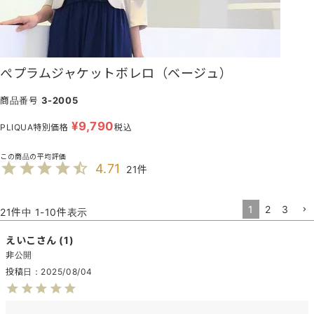
ぺプラムジャケットボレロ（ベージュ）
商品番号
3-2005
¥
9,790
PLIQUA特別価格
税込
4.71
21
1
2
3
21
件中
1
-
10
件表示
えいこ
1
非公開
投稿日
2025/08/04