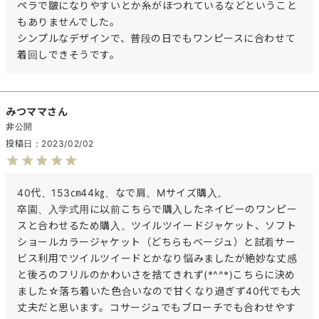
ペラで皺になりやすいとか糸がほつれているなどということ
もありませんでした。

シンプルなデザインで、普段の日でもワンピースに合わせて
着回しできそうです。
みつママ
非公開
投稿日
2023/02/02
40代、153㎝44㎏、なで肩。Mサイズ購入。

卒園、入学式用に以前こちらで購入したネイビーのワンピー
スと合わせるため購入。ツイルツイードジャケット、ソフト
ショールカラージャケット（どちらもベージュ）と試着サー
ビス利用でツイルツイードとかなり悩みましたが絶妙な丈感
と後ろのフリルのかわいさを捨てきれず(*^^*)こちらに決め
ました☆落ち着いた色合いなので甘くなり過ぎず40代でも大
丈夫だと思います。コサージュでもブローチでも合わせやす