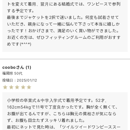
トを変えて着用、翌月にある結婚式では、ワンピースで参列
する予定です。

最後までジャケットを2択で迷いました。何度も試着させて
いただき、親身になって一緒に悩んで下さって本当に嬉しか
ったです！おかげさまで、満足のいく買い物ができました。

お近くの方は、ぜひフィッティングルームのご利用がおすす
めです(*^^*)
coobo
1
福岡県
50代
投稿日
2025/01/12
小学校の卒業式＆中学入学式で着用予定です。52才、
162cm54kgで11号で丁度良かったです。胸が全く無くて、
お腹が出てるんですが、こちらは胸元の貧相さが気になら
ず、お腹も目立たずスッキリ着れました。

最初にネットで見た時は、「ツイルツイードワンピーススー