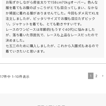
お恥ずかしながら産後太りで158cm70kgオーバー。色んな
服を着てもお腹のぽっこりがとても目立ってしまい、なかな
か綺麗に着れる服がありませんでした。今回もダメ元でXLを
注文しましたが、ピッタリサイズでお腹も目立たずビック
リ。ジャケットを着ても、とても動きやすいです。

レースのワンピースは年齢的(もうすぐ40代)に悩みました
が、落ち着いた雰囲気で、レースも上品なレースだったので
決めました。

七五三のために購入しましたが、これから入園式もあるので
着ていきたいと思います。
1
2
17
件中
1
-
10
件表示