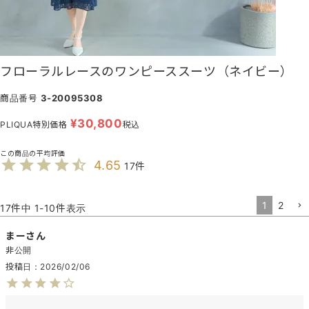
フローラルレースのワンピーススーツ（ネイビー）
商品番号
3-20095308
¥
30,800
PLIQUA特別価格
税込
4.65
17
1
2
17
件中
1
-
10
件表示
まー
非公開
投稿日
2026/02/06