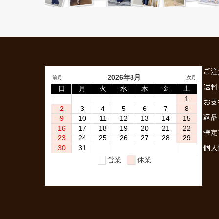
ご注
送料
お支
返品
特定
個人