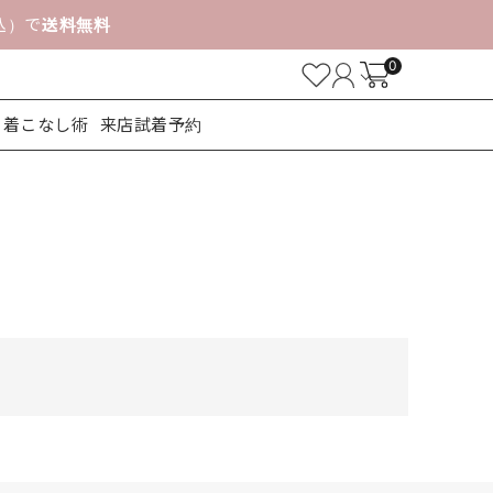
税込）で
送料無料
0
着こなし術
来店試着予約
ューズ