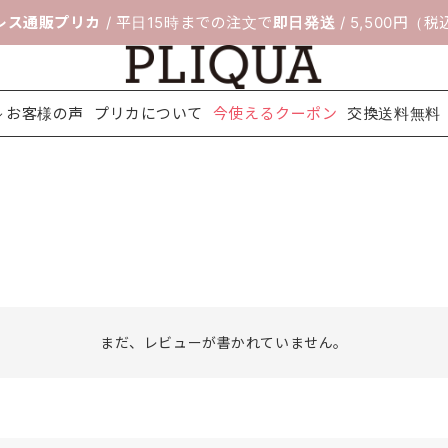
レス通販プリカ
/ 平日15時までの注文で
即日発送
/ 5,500円（
お客様の声
プリカについて
今使えるクーポン
交換送料無料
料無料
ボレロ＆ジ
靴のサイズ交
セレモニー
フィッティン
パーティー
ネックレス
配送について
アクセサリ
ヘアアクセ
シ
ャケット
換サービス
スーツ
グルーム
バッグ
ー
サリー
まだ、レビューが書かれていません。