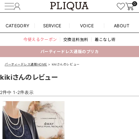
0
CATEGORY
SERVICE
VOICE
ABOUT
今使えるクーポン
交換送料無料
着こなし術
パーティードレス通販のプリカ
パーティードレス通販HOME
kikiさんのレビュー
kikiさんのレビュー
2
件中
1
-
2
件表示