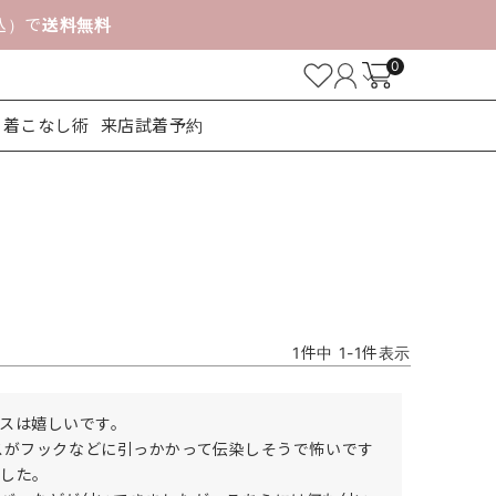
税込）で
送料無料
0
着こなし術
来店試着予約
ューズ
1
件中
1
-
1
件表示
スは嬉しいです。

ースがフックなどに引っかかって伝染しそうで怖いです
した。
