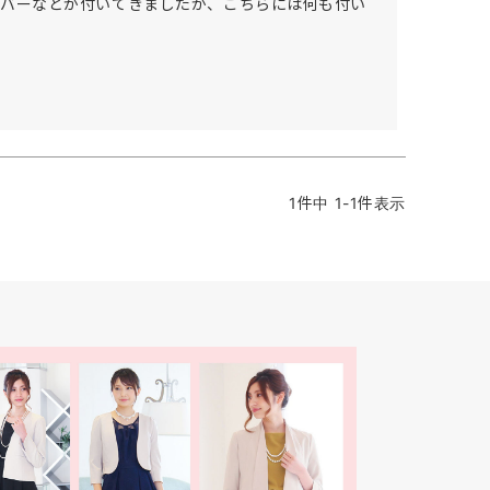
カバーなどが付いてきましたが、こちらには何も付い
1
件中
1
-
1
件表示