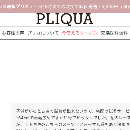
レス通販プリカ
/ 平日15時までの注文で
即日発送
/ 5,500円（
お客様の声
プリカについて
今使えるクーポン
交換送料無料
料無料
ボレロ＆ジ
靴のサイズ交
セレモニー
フィッティン
パーティー
ネックレス
配送について
アクセサリ
ヘアアクセ
シ
ャケット
換サービス
スーツ
グルーム
バッグ
ー
サリー
子供がいるとお店で試着が出来ないので、宅配の試着サービ
164cmで肩幅広めですが11号でピッタリでした。袖のレ
が、上下同色のこちらのスーツはフォーマル感もあり決めま