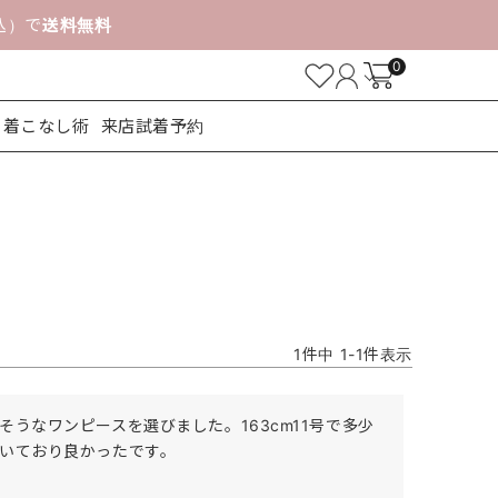
税込）で
送料無料
0
着こなし術
来店試着予約
ューズ
1
件中
1
-
1
件表示
うなワンピースを選びました。163cm11号で多少
いており良かったです。