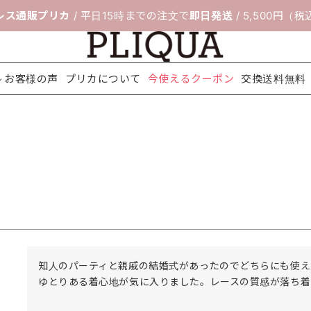
レス通販プリカ
/ 平日15時までの注文で
即日発送
/ 5,500円（
お客様の声
プリカについて
今使えるクーポン
交換送料無料
料無料
ボレロ＆ジ
靴のサイズ交
セレモニー
フィッティン
パーティー
ネックレス
配送について
アクセサリ
ヘアアクセ
シ
ャケット
換サービス
スーツ
グルーム
バッグ
ー
サリー
知人のパーティと親戚の結婚式があったのでどちらにも使えそ
ゆとりある着心地が気に入りました。レースの質感が落ち着