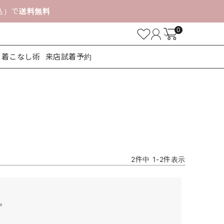
税込）で
送料無料
0
着こなし術
来店試着予約
ューズ
2
件中
1
-
2
件表示
。