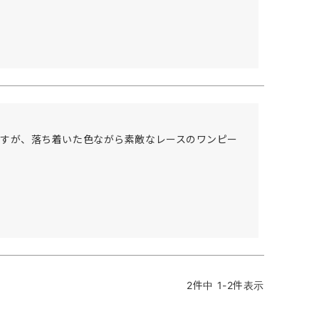
すが、落ち着いた色ながら素敵なレースのワンピー
2
件中
1
-
2
件表示