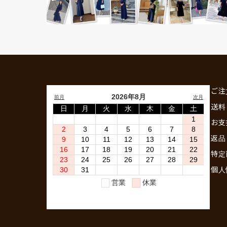
ご注
送料
お支
返品
特定
個人