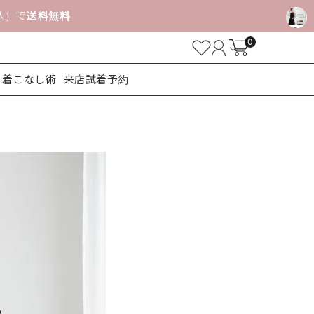
税込）で
送料無料
0
着こなし術
来店試着予約
ューズ