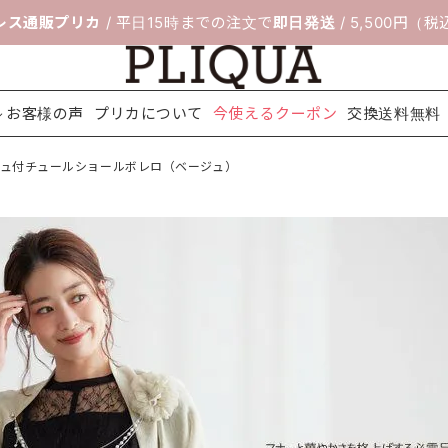
レス通販プリカ
/ 平日15時までの注文で
即日発送
/ 5,500円（
お客様の声
プリカについて
今使えるクーポン
交換送料無料
ジュ付チュールショールボレロ（ベージュ）
料無料
ボレロ＆ジ
靴のサイズ交
セレモニー
フィッティン
パーティー
ネックレス
配送について
アクセサリ
ヘアアクセ
シ
ャケット
換サービス
スーツ
グルーム
バッグ
ー
サリー