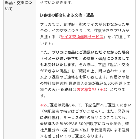
返品・交換につ
せていただきます。
いて
お客様の都合による交換・返品
プリカでは、お洋服・靴のサイズが合わなかった場
合のサイズ交換につきまして、往復送料をプリカが
負担する 『
サイズ交換無料サービス
』をご用意して
います。
また、プリカは
商品にご満足いただけなかった場合
（イメージ違い等含む）の交換・返品につきまして
もお受けいたします。
その際は、下記『返品・交換
ができない商品』をご確認の上、問い合わせフォー
ムより返品のご連絡をお願い致します。お届けの際
の弊社負担送料(最終購入金額が税込5,500円以下の
場合のみ)・返送料は
お客様負担
（
※2
）となりま
す。
※2
ご返送は
元払い
にて、下記住所へご返送ください
（宅配業者の指定はございません）。また、発送時
に送料無料、サービス送料の商品につきましても、
最終購入金額が税込5,500円以下になった場合、弊
社負担分のお届け送料＜佐川急便運賃表による送料
＞を差し引いてのご返金となります。