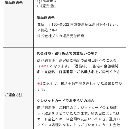
②電話番号
商品返送先
③返品理由
商品返送先
住所：〒160-0022 東京都新宿区新宿1-4-12 シテ
ィ御苑ビル4Ｆ
株式会社プリカ返品受付係宛
代金引換・銀行振込でお支払いの場合
商品到着後、お客様ご指定の金融口座へのご返金
（
※2
）となります。ご返品時、ご指定の
金融機関
名・支店名・口座番号・ご名義人名
をご同封くださ
い。
※2
ご返金は、振込手数料等を差し引いた金額となり
ます。
ご返金方法
クレジットカードでお支払いの場合
商品到着後、ご利用のクレジットカードの金額訂
正・取消をさせていただきます。締め日によっては
カード会社へは一旦全額お支払いいただき、翌月の
マイナス処理となることもございます。カード会社