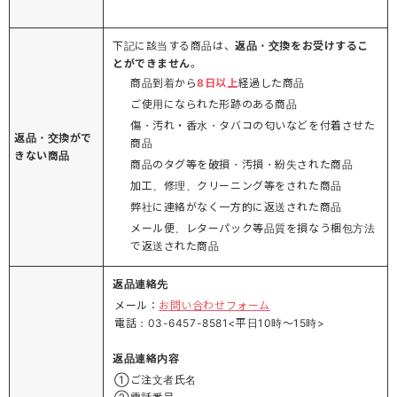
下記に該当する商品は、
返品・交換をお受けするこ
とができません
。
商品到着から
8日以上
経過した商品
ご使用になられた形跡のある商品
傷・汚れ・香水・タバコの匂いなどを付着させた
返品・交換がで
商品
きない商品
商品のタグ等を破損・汚損・紛失された商品
加工、修理、クリーニング等をされた商品
弊社に連絡がなく一方的に返送された商品
メール便、レターパック等品質を損なう梱包方法
で返送された商品
返品連絡先
メール：
お問い合わせフォーム
電話：03-6457-8581<平日10時～15時>
返品連絡内容
①ご注文者氏名