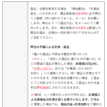
返品・交換を希望する場合、「弊社都合」「お客様
都合」にかかわらず、商品到着後
3日以内
に必ず弊社
へご連絡（問い合わせフォーム、メール）をお願い
します。弊社より「ご返品方法」をメールにてご案
内いたします。また、商品到着から
8日以上
経過した
商品の返品・交換は一切お受け付けできませんので
ご注意ください。
弊社の不備による交換・返品
「届いた製品に不具合の箇所が見つかった
（
※1
）」、「注文した製品と違うものが届いた」な
どの理由で返品が発生した場合、
到着後3日以内
に
「
お問い合わせ
」または「お電話（03-6457-
8581）」へご連絡ください。同一商品と交換させて
いただきます。交換可能な在庫がない場合、ご返金
にてご対応させていただきます。ご返送にかかる送
料は
弊社負担
とさせていただきます。
※1
素材、レース等の引っかけや汚れなど、
お客様に
よる損傷品の交換は固くお断りいたします。
交換後
に発覚した場合でも、
商品代金+交換送料
をご請求さ