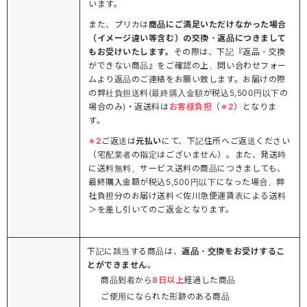
います。
また、プリカは
商品にご満足いただけなかった場合
（イメージ違い等含む）の交換・返品につきまして
もお受けいたします。
その際は、下記『返品・交換
ができない商品』をご確認の上、問い合わせフォー
ムより返品のご連絡をお願い致します。お届けの際
の弊社負担送料(最終購入金額が税込5,500円以下の
場合のみ)・返送料は
お客様負担
（
※2
）となりま
す。
※2
ご返送は
元払い
にて、下記住所へご返送ください
（宅配業者の指定はございません）。また、発送時
に送料無料、サービス送料の商品につきましても、
最終購入金額が税込5,500円以下になった場合、弊
社負担分のお届け送料＜佐川急便運賃表による送料
＞を差し引いてのご返金となります。
下記に該当する商品は、
返品・交換をお受けするこ
とができません
。
商品到着から
8日以上
経過した商品
ご使用になられた形跡のある商品