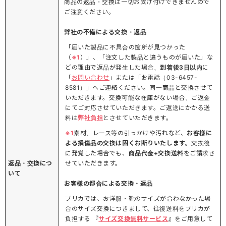
商品の返品・交換は一切お受け付けできませんので
ご注意ください。
弊社の不備による交換・返品
「届いた製品に不具合の箇所が見つかった
（
※1
）」、「注文した製品と違うものが届いた」な
どの理由で返品が発生した場合、
到着後3日以内
に
「
お問い合わせ
」または「お電話（03-6457-
8581）」へご連絡ください。同一商品と交換させて
いただきます。交換可能な在庫がない場合、ご返金
にてご対応させていただきます。ご返送にかかる送
料は
弊社負担
とさせていただきます。
※1
素材、レース等の引っかけや汚れなど、
お客様に
よる損傷品の交換は固くお断りいたします。
交換後
に発覚した場合でも、
商品代金+交換送料
をご請求さ
返品・交換につ
せていただきます。
いて
お客様の都合による交換・返品
プリカでは、お洋服・靴のサイズが合わなかった場
合のサイズ交換につきまして、往復送料をプリカが
負担する 『
サイズ交換無料サービス
』をご用意して