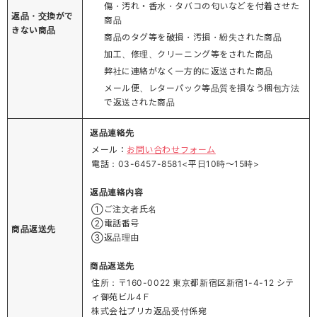
傷・汚れ・香水・タバコの匂いなどを付着させた
返品・交換がで
商品
きない商品
商品のタグ等を破損・汚損・紛失された商品
加工、修理、クリーニング等をされた商品
弊社に連絡がなく一方的に返送された商品
メール便、レターパック等品質を損なう梱包方法
で返送された商品
返品連絡先
メール：
お問い合わせフォーム
電話：03-6457-8581<平日10時～15時>
返品連絡内容
①ご注文者氏名
②電話番号
商品返送先
③返品理由
商品返送先
住所：〒160-0022 東京都新宿区新宿1-4-12 シテ
ィ御苑ビル4Ｆ
株式会社プリカ返品受付係宛