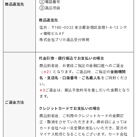
②電話番号
商品返送先
③返品理由
商品返送先
住所：〒160-0022 東京都新宿区新宿1-4-12 シテ
ィ御苑ビル4Ｆ
株式会社プリカ返品受付係宛
代金引換・銀行振込でお支払いの場合
商品到着後、お客様ご指定の金融口座へのご返金
（
※2
）となります。ご返品時、ご指定の
金融機関
名・支店名・口座番号・ご名義人名
をご同封くださ
い。
※2
ご返金は、振込手数料等を差し引いた金額となり
ます。
ご返金方法
クレジットカードでお支払いの場合
商品到着後、ご利用のクレジットカードの金額訂
正・取消をさせていただきます。締め日によっては
カード会社へは一旦全額お支払いいただき、翌月の
マイナス処理となることもございます。カード会社