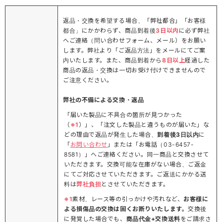
返品・交換を希望する場合、「弊社都合」「お客様
都合」にかかわらず、商品到着後
3日以内
に必ず弊社
へご連絡（問い合わせフォーム、メール）をお願い
します。弊社より「ご返品方法」をメールにてご案
内いたします。また、商品到着から
8日以上
経過した
商品の返品・交換は一切お受け付けできませんので
ご注意ください。
弊社の不備による交換・返品
「届いた製品に不具合の箇所が見つかった
（
※1
）」、「注文した製品と違うものが届いた」な
どの理由で返品が発生した場合、
到着後3日以内
に
「
お問い合わせ
」または「お電話（03-6457-
8581）」へご連絡ください。同一商品と交換させて
いただきます。交換可能な在庫がない場合、ご返金
にてご対応させていただきます。ご返送にかかる送
料は
弊社負担
とさせていただきます。
※1
素材、レース等の引っかけや汚れなど、
お客様に
よる損傷品の交換は固くお断りいたします。
交換後
に発覚した場合でも、
商品代金+交換送料
をご請求さ