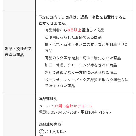
下記に該当する商品は、
返品・交換をお受けするこ
とができません
。
商品到着から
8日以上
経過した商品
ご使用になられた形跡のある商品
傷・汚れ・香水・タバコの匂いなどを付着させた
返品・交換がで
商品
きない商品
商品のタグ等を破損・汚損・紛失された商品
加工、修理、クリーニング等をされた商品
弊社に連絡がなく一方的に返送された商品
メール便、レターパック等品質を損なう梱包方法
で返送された商品
返品連絡先
メール：
お問い合わせフォーム
電話：03-6457-8581<平日10時～15時>
返品連絡内容
①ご注文者氏名