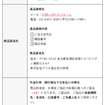
返品連絡先
メール：
お問い合わせフォーム
電話：03-6457-8581<平日10時～15時>
返品連絡内容
①ご注文者氏名
②電話番号
商品返送先
③返品理由
商品返送先
住所：〒160-0022 東京都新宿区新宿1-4-12 シテ
ィ御苑ビル4Ｆ
株式会社プリカ返品受付係宛
代金引換・銀行振込でお支払いの場合
商品到着後、お客様ご指定の金融口座へのご返金
（
※2
）となります。ご返品時、ご指定の
金融機関
名・支店名・口座番号・ご名義人名
をご同封くださ
い。