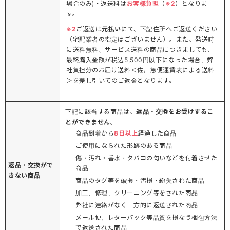
場合のみ)・返送料は
お客様負担
（
※2
）となりま
す。
※2
ご返送は
元払い
にて、下記住所へご返送ください
（宅配業者の指定はございません）。また、発送時
に送料無料、サービス送料の商品につきましても、
最終購入金額が税込5,500円以下になった場合、弊
社負担分のお届け送料＜佐川急便運賃表による送料
＞を差し引いてのご返金となります。
下記に該当する商品は、
返品・交換をお受けするこ
とができません
。
商品到着から
8日以上
経過した商品
ご使用になられた形跡のある商品
傷・汚れ・香水・タバコの匂いなどを付着させた
返品・交換がで
商品
きない商品
商品のタグ等を破損・汚損・紛失された商品
加工、修理、クリーニング等をされた商品
弊社に連絡がなく一方的に返送された商品
メール便、レターパック等品質を損なう梱包方法
で返送された商品