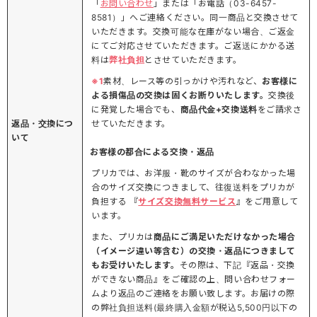
「
お問い合わせ
」または「お電話（03-6457-
8581）」へご連絡ください。同一商品と交換させて
いただきます。交換可能な在庫がない場合、ご返金
にてご対応させていただきます。ご返送にかかる送
料は
弊社負担
とさせていただきます。
※1
素材、レース等の引っかけや汚れなど、
お客様に
よる損傷品の交換は固くお断りいたします。
交換後
に発覚した場合でも、
商品代金+交換送料
をご請求さ
返品・交換につ
せていただきます。
いて
お客様の都合による交換・返品
プリカでは、お洋服・靴のサイズが合わなかった場
合のサイズ交換につきまして、往復送料をプリカが
負担する 『
サイズ交換無料サービス
』をご用意して
います。
また、プリカは
商品にご満足いただけなかった場合
（イメージ違い等含む）の交換・返品につきまして
もお受けいたします。
その際は、下記『返品・交換
ができない商品』をご確認の上、問い合わせフォー
ムより返品のご連絡をお願い致します。お届けの際
の弊社負担送料(最終購入金額が税込5,500円以下の