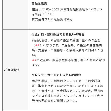
商品返送先
住所：〒160-0022 東京都新宿区新宿1-4-12 シテ
ィ御苑ビル4Ｆ
株式会社プリカ返品受付係宛
代金引換・銀行振込でお支払いの場合
商品到着後、お客様ご指定の金融口座へのご返金
（
※2
）となります。ご返品時、ご指定の
金融機関
名・支店名・口座番号・ご名義人名
をご同封くださ
い。
※2
ご返金は、振込手数料等を差し引いた金額となり
ます。
ご返金方法
クレジットカードでお支払いの場合
商品到着後、ご利用のクレジットカードの金額訂
正・取消をさせていただきます。締め日によっては
カード会社へは一旦全額お支払いいただき、翌月の
マイナス処理となることもございます。カード会社
発行の明細書をご確認ください。