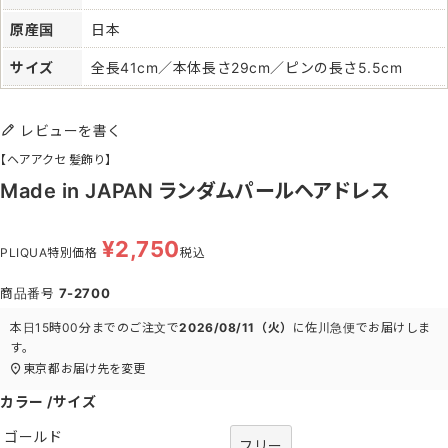
原産国
日本
サイズ
全長41cm／本体長さ29cm／ピンの長さ5.5cm
レビューを書く
【ヘアアクセ 髪飾り】
Made in JAPAN ランダムパールヘアドレス
¥
2,750
PLIQUA特別価格
税込
商品番号
7-2700
本日
15時00分
までのご注文で
2026/08/11（火）
に
佐川急便
でお届けしま
す。
東京都
お届け先を変更
カラー
サイズ
ゴールド
フリー