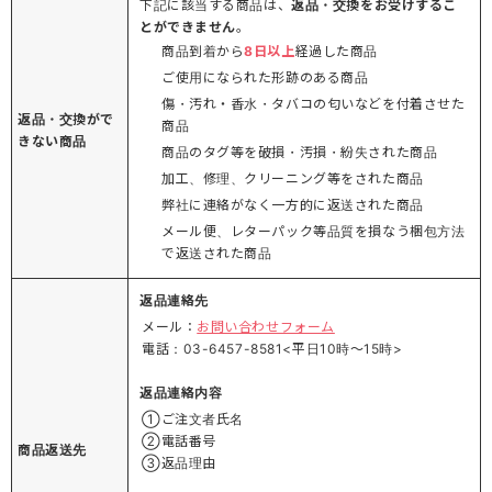
下記に該当する商品は、
返品・交換をお受けするこ
とができません
。
商品到着から
8日以上
経過した商品
ご使用になられた形跡のある商品
傷・汚れ・香水・タバコの匂いなどを付着させた
返品・交換がで
商品
きない商品
商品のタグ等を破損・汚損・紛失された商品
加工、修理、クリーニング等をされた商品
弊社に連絡がなく一方的に返送された商品
メール便、レターパック等品質を損なう梱包方法
で返送された商品
返品連絡先
メール：
お問い合わせフォーム
電話：03-6457-8581<平日10時～15時>
返品連絡内容
①ご注文者氏名
②電話番号
商品返送先
③返品理由