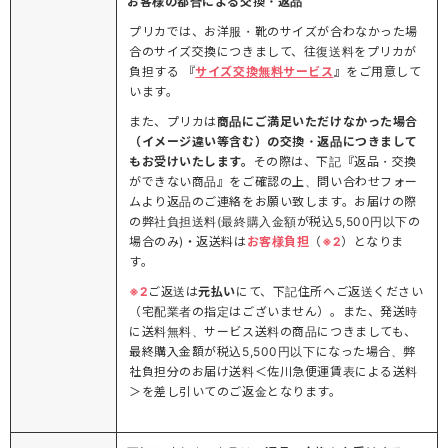
お客様の都合による交換・返品
プリカでは、お洋服・靴のサイズが合わなかった場
合のサイズ交換につきまして、往復送料をプリカが
負担する 『
サイズ交換無料サービス
』をご用意して
います。
また、プリカは
商品にご満足いただけなかった場合
（イメージ違い等含む）の交換・返品につきまして
もお受けいたします。
その際は、下記『返品・交換
ができない商品』をご確認の上、問い合わせフォー
ムより返品のご連絡をお願い致します。お届けの際
の弊社負担送料(最終購入金額が税込5,500円以下の
場合のみ)・返送料は
お客様負担
（
※2
）となりま
す。
※2
ご返送は
元払い
にて、下記住所へご返送ください
（宅配業者の指定はございません）。また、発送時
に送料無料、サービス送料の商品につきましても、
最終購入金額が税込5,500円以下になった場合、弊
社負担分のお届け送料＜佐川急便運賃表による送料
＞を差し引いてのご返金となります。