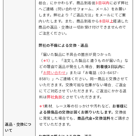
都合」にかかわらず、商品到着後
3日以内
に必ず弊社
へご連絡（問い合わせフォーム、メール）をお願い
します。弊社より「ご返品方法」をメールにてご案
内いたします。また、商品到着から
8日以上
経過した
商品の返品・交換は一切お受け付けできませんので
ご注意ください。
弊社の不備による交換・返品
「届いた製品に不具合の箇所が見つかった
（
※1
）」、「注文した製品と違うものが届いた」な
どの理由で返品が発生した場合、
到着後3日以内
に
「
お問い合わせ
」または「お電話（03-6457-
8581）」へご連絡ください。同一商品と交換させて
いただきます。交換可能な在庫がない場合、ご返金
にてご対応させていただきます。ご返送にかかる送
料は
弊社負担
とさせていただきます。
※1
素材、レース等の引っかけや汚れなど、
お客様に
よる損傷品の交換は固くお断りいたします。
交換後
に発覚した場合でも、
商品代金+交換送料
をご請求さ
返品・交換につ
せていただきます。
いて