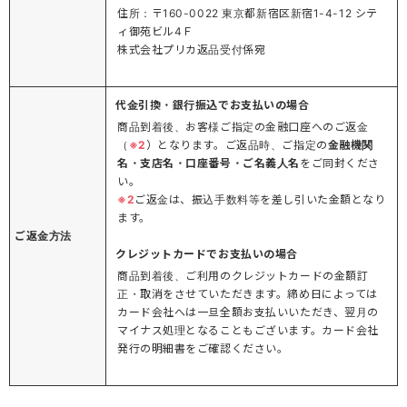
住所：〒160-0022 東京都新宿区新宿1-4-12 シテ
ィ御苑ビル4Ｆ
株式会社プリカ返品受付係宛
代金引換・銀行振込でお支払いの場合
商品到着後、お客様ご指定の金融口座へのご返金
（
※2
）となります。ご返品時、ご指定の
金融機関
名・支店名・口座番号・ご名義人名
をご同封くださ
い。
※2
ご返金は、振込手数料等を差し引いた金額となり
ます。
ご返金方法
クレジットカードでお支払いの場合
商品到着後、ご利用のクレジットカードの金額訂
正・取消をさせていただきます。締め日によっては
カード会社へは一旦全額お支払いいただき、翌月の
マイナス処理となることもございます。カード会社
発行の明細書をご確認ください。