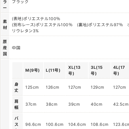
ラ
ブラック
ー
(表地)ポリエステル100％
素
(別布レース)ポリエステル100％ (裏地)ポリエステル97％ 
材
リウレタン3%
原
産
中国
国
XL(13
3L(15
4L(17
M(9号)
L(11号)
号)
号)
号)
身
125cm
126cm
127cm
129cm
127cm
丈
肩
37cm
38cm
39cm
40cm
42.5cm
幅
バ
ス
96.6cm
100.6cm
104.6cm
108.6cm
123.6c