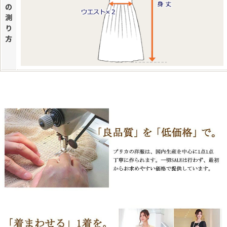
の
測
り
方