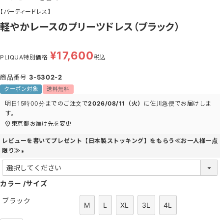
【パーティードレス】
軽やかレースのプリーツドレス（ブラック）
¥
17,600
PLIQUA特別価格
税込
商品番号
3-5302-2
クーポン対象
送料無料
明日
15時00分
までのご注文で
2026/08/11（火）
に
佐川急便
でお届けしま
す。
東京都
お届け先を変更
レビューを書いてプレゼント【日本製ストッキング】をもらう≪お一人様一点
限り≫
(
必
カラー
須
サイズ
)
ブラック
M
L
XL
3L
4L