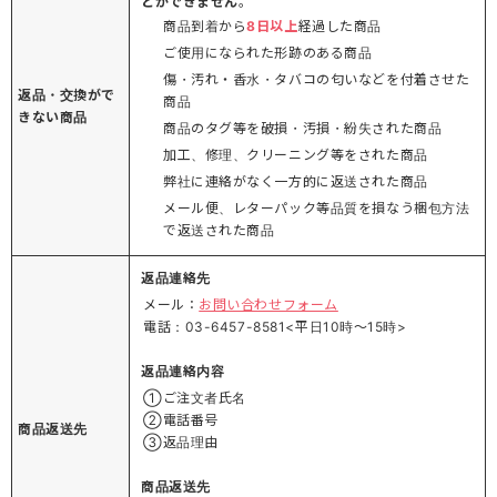
とができません
。
商品到着から
8日以上
経過した商品
ご使用になられた形跡のある商品
傷・汚れ・香水・タバコの匂いなどを付着させた
返品・交換がで
商品
きない商品
商品のタグ等を破損・汚損・紛失された商品
加工、修理、クリーニング等をされた商品
弊社に連絡がなく一方的に返送された商品
メール便、レターパック等品質を損なう梱包方法
で返送された商品
返品連絡先
メール：
お問い合わせフォーム
電話：03-6457-8581<平日10時～15時>
返品連絡内容
①ご注文者氏名
②電話番号
商品返送先
③返品理由
商品返送先