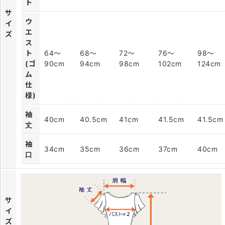
ト
サ
ウ
イ
エ
ズ
ス
ト
64～
68～
72～
76～
98～
(ゴ
90cm
94cm
98cm
102cm
124cm
ム
仕
様)
袖
40cm
40.5cm
41cm
41.5cm
41.5cm
丈
袖
34cm
35cm
36cm
37cm
40cm
口
サ
イ
ズ