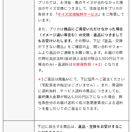
プリカでは、お洋服・靴のサイズが合わなかった場
合のサイズ交換につきまして、往復送料をプリカが
負担する 『
サイズ交換無料サービス
』をご用意して
います。
また、プリカは
商品にご満足いただけなかった場合
（イメージ違い等含む）の交換・返品につきまして
もお受けいたします。
その際は、下記『返品・交換
ができない商品』をご確認の上、問い合わせフォー
ムより返品のご連絡をお願い致します。お届けの際
の弊社負担送料(最終購入金額が税込5,500円以下の
場合のみ)・返送料は
お客様負担
（
※2
）となりま
す。
※2
ご返送は
元払い
にて、下記住所へご返送ください
（宅配業者の指定はございません）。また、発送時
に送料無料、サービス送料の商品につきましても、
最終購入金額が税込5,500円以下になった場合、弊
社負担分のお届け送料＜佐川急便運賃表による送料
＞を差し引いてのご返金となります。
下記に該当する商品は、
返品・交換をお受けするこ