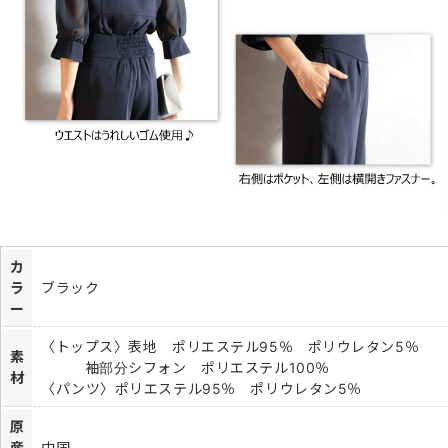
カ
ラ
ブラック
ー
〈トップス〉表地 ポリエステル95％ ポリウレタン5％
素
袖部分シフォン ポリエステル100％
材
〈パンツ〉ポリエステル95％ ポリウレタン5％
原
産
中国