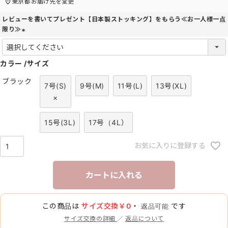
東京都
お届け先を変更
レビューを書いてプレゼント【日本製ストッキング】をもらう≪お一人様一点
限り≫
(
必
カラー
須
サイズ
)
ブラック
7号(S)
9号(M)
11号(L)
13号(XL)
×
15号(3L)
17号（4L）
お気に入りに登録する
カートに入れる
この商品は
サイズ交換￥0
・
です
返品可能
サイズ交換の詳細
／
返品について