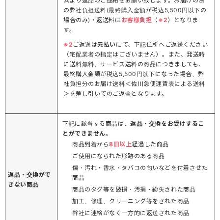
ムより返品のご連絡をお願い致します。お届けの際
の弊社負担送料(最終購入金額が税込5,500円以下の
場合のみ)・返送料は
お客様負担
（
※2
）となりま
す。
※2
ご返送は
元払い
にて、下記住所へご返送ください
（宅配業者の指定はございません）。また、発送時
に送料無料、サービス送料の商品につきましても、
最終購入金額が税込5,500円以下になった場合、弊
社負担分のお届け送料＜佐川急便運賃表による送料
＞を差し引いてのご返金となります。
下記に該当する商品は、
返品・交換をお受けするこ
とができません
。
商品到着から
8日以上
経過した商品
ご使用になられた形跡のある商品
傷・汚れ・香水・タバコの匂いなどを付着させた
返品・交換がで
商品
きない商品
商品のタグ等を破損・汚損・紛失された商品
加工、修理、クリーニング等をされた商品
弊社に連絡がなく一方的に返送された商品