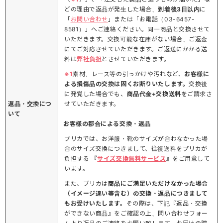
どの理由で返品が発生した場合、
到着後3日以内
に
「
お問い合わせ
」または「お電話（03-6457-
8581）」へご連絡ください。同一商品と交換させて
いただきます。交換可能な在庫がない場合、ご返金
にてご対応させていただきます。ご返送にかかる送
料は
弊社負担
とさせていただきます。
※1
素材、レース等の引っかけや汚れなど、
お客様に
よる損傷品の交換は固くお断りいたします。
交換後
に発覚した場合でも、
商品代金+交換送料
をご請求さ
返品・交換につ
せていただきます。
いて
お客様の都合による交換・返品
プリカでは、お洋服・靴のサイズが合わなかった場
合のサイズ交換につきまして、往復送料をプリカが
負担する 『
サイズ交換無料サービス
』をご用意して
います。
また、プリカは
商品にご満足いただけなかった場合
（イメージ違い等含む）の交換・返品につきまして
もお受けいたします。
その際は、下記『返品・交換
ができない商品』をご確認の上、問い合わせフォー