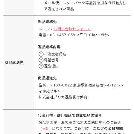
メール便、レターパック等品質を損なう梱包方法
で返送された商品
返品連絡先
メール：
お問い合わせフォーム
電話：03-6457-8581<平日10時～15時>
返品連絡内容
①ご注文者氏名
②電話番号
商品返送先
③返品理由
商品返送先
住所：〒160-0022 東京都新宿区新宿1-4-12 シテ
ィ御苑ビル4Ｆ
株式会社プリカ返品受付係宛
代金引換・銀行振込でお支払いの場合
商品到着後、お客様ご指定の金融口座へのご返金
（
※2
）となります。ご返品時、ご指定の
金融機関