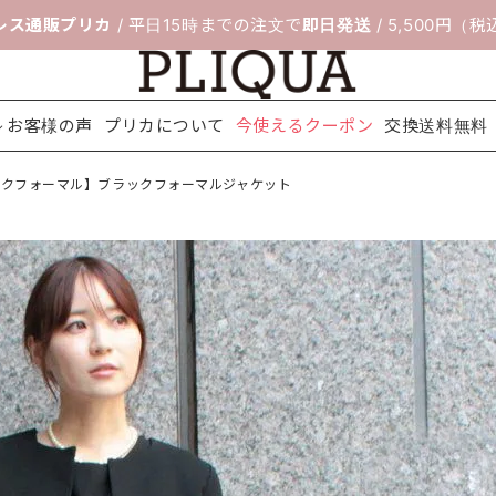
レス通販プリカ
/ 平日15時までの注文で
即日発送
/ 5,500円（
お客様の声
プリカについて
今使えるクーポン
交換送料無料
ックフォーマル】ブラックフォーマルジャケット
料無料
ボレロ＆ジ
靴のサイズ交
セレモニー
フィッティン
パーティー
ネックレス
配送について
アクセサリ
ヘアアクセ
シ
ャケット
換サービス
スーツ
グルーム
バッグ
ー
サリー