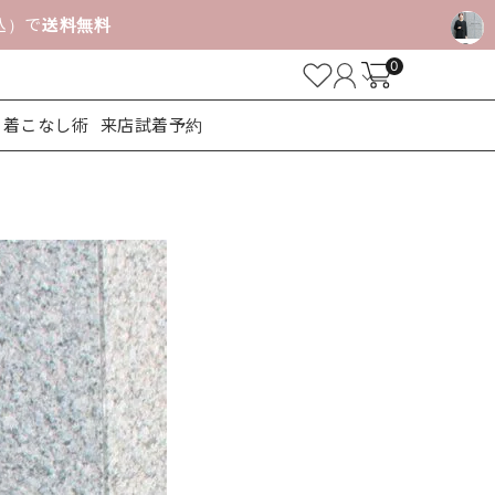
税込）で
送料無料
0
着こなし術
来店試着予約
ューズ