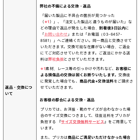
弊社の不備による交換・返品
「届いた製品に不具合の箇所が見つかった
（
※1
）」、「注文した製品と違うものが届いた」な
どの理由で返品が発生した場合、
到着後3日以内
に
「
お問い合わせ
」または「お電話（03-6457-
8581）」へご連絡ください。同一商品と交換させて
いただきます。交換可能な在庫がない場合、ご返金
にてご対応させていただきます。ご返送にかかる送
料は
弊社負担
とさせていただきます。
※1
素材、レース等の引っかけや汚れなど、
お客様に
よる損傷品の交換は固くお断りいたします。
交換後
に発覚した場合でも、
商品代金+交換送料
をご請求さ
返品・交換につ
せていただきます。
いて
お客様の都合による交換・返品
プリカでは、お洋服・靴のサイズが合わなかった場
合のサイズ交換につきまして、往復送料をプリカが
負担する 『
サイズ交換無料サービス
』をご用意して
います。
また、プリカは
商品にご満足いただけなかった場合