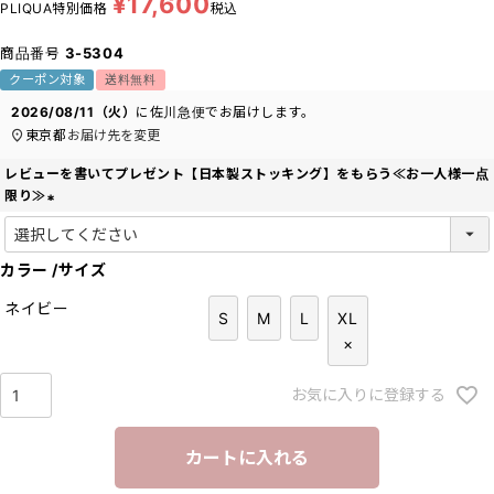
¥
17,600
PLIQUA特別価格
税込
商品番号
3-5304
クーポン対象
送料無料
2026/08/11（火）
に
佐川急便
でお届けします。
東京都
お届け先を変更
レビューを書いてプレゼント【日本製ストッキング】をもらう≪お一人様一点
限り≫
(
必
カラー
須
サイズ
)
ネイビー
S
M
L
XL
×
お気に入りに登録する
カートに入れる