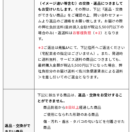
（イメージ違い等含む）の交換・返品につきまして
もお受けいたします。
その際は、下記『返品・交換
ができない商品』をご確認の上、問い合わせフォー
ムより返品のご連絡をお願い致します。お届けの際
の弊社負担送料(最終購入金額が税込5,500円以下の
場合のみ)・返送料は
お客様負担
（
※2
）となりま
す。
※2
ご返送は
元払い
にて、下記住所へご返送ください
（宅配業者の指定はございません）。また、発送時
に送料無料、サービス送料の商品につきましても、
最終購入金額が税込5,500円以下になった場合、弊
社負担分のお届け送料＜佐川急便運賃表による送料
＞を差し引いてのご返金となります。
下記に該当する商品は、
返品・交換をお受けするこ
とができません
。
商品到着から
8日以上
経過した商品
ご使用になられた形跡のある商品
傷・汚れ・香水・タバコの匂いなどを付着させた
返品・交換がで
商品
きない商品