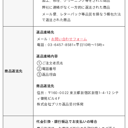
加工、修理、クリーニング等をされた商品
弊社に連絡がなく一方的に返送された商品
メール便、レターパック等品質を損なう梱包方法
で返送された商品
返品連絡先
メール：
お問い合わせフォーム
電話：03-6457-8581<平日10時～15時>
返品連絡内容
①ご注文者氏名
②電話番号
商品返送先
③返品理由
商品返送先
住所：〒160-0022 東京都新宿区新宿1-4-12 シテ
ィ御苑ビル4Ｆ
株式会社プリカ返品受付係宛
代金引換・銀行振込でお支払いの場合