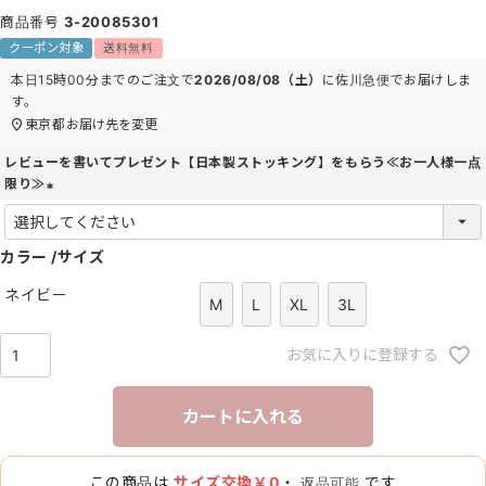
商品番号
3-20085301
クーポン対象
送料無料
本日
15時00分
までのご注文で
2026/08/08（土）
に
佐川急便
でお届けしま
す。
東京都
お届け先を変更
レビューを書いてプレゼント【日本製ストッキング】をもらう≪お一人様一点
限り≫
(
必
カラー
須
サイズ
)
ネイビー
M
L
XL
3L
お気に入りに登録する
カートに入れる
この商品は
サイズ交換￥0
・
です
返品可能