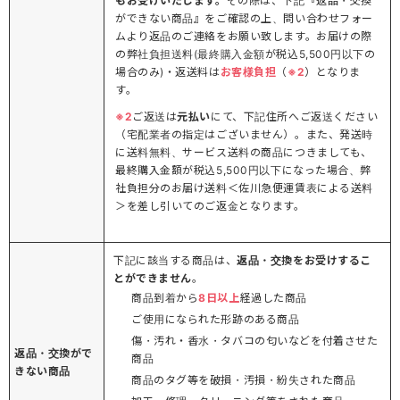
もお受けいたします。
その際は、下記『返品・交換
ができない商品』をご確認の上、問い合わせフォー
ムより返品のご連絡をお願い致します。お届けの際
の弊社負担送料(最終購入金額が税込5,500円以下の
場合のみ)・返送料は
お客様負担
（
※2
）となりま
す。
※2
ご返送は
元払い
にて、下記住所へご返送ください
（宅配業者の指定はございません）。また、発送時
に送料無料、サービス送料の商品につきましても、
最終購入金額が税込5,500円以下になった場合、弊
社負担分のお届け送料＜佐川急便運賃表による送料
＞を差し引いてのご返金となります。
下記に該当する商品は、
返品・交換をお受けするこ
とができません
。
商品到着から
8日以上
経過した商品
ご使用になられた形跡のある商品
傷・汚れ・香水・タバコの匂いなどを付着させた
返品・交換がで
商品
きない商品
商品のタグ等を破損・汚損・紛失された商品