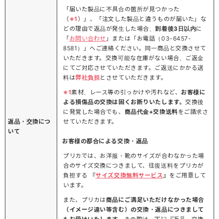
「届いた製品に不具合の箇所が見つかった
（
※1
）」、「注文した製品と違うものが届いた」な
どの理由で返品が発生した場合、
到着後3日以内
に
「
お問い合わせ
」または「お電話（03-6457-
8581）」へご連絡ください。同一商品と交換させて
いただきます。交換可能な在庫がない場合、ご返金
にてご対応させていただきます。ご返送にかかる送
料は
弊社負担
とさせていただきます。
※1
素材、レース等の引っかけや汚れなど、
お客様に
よる損傷品の交換は固くお断りいたします。
交換後
に発覚した場合でも、
商品代金+交換送料
をご請求さ
返品・交換につ
せていただきます。
いて
お客様の都合による交換・返品
プリカでは、お洋服・靴のサイズが合わなかった場
合のサイズ交換につきまして、往復送料をプリカが
負担する 『
サイズ交換無料サービス
』をご用意して
います。
また、プリカは
商品にご満足いただけなかった場合
（イメージ違い等含む）の交換・返品につきまして