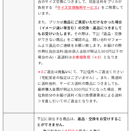
合のサイズ交換につきまして、往復送料をプリカが
負担する 『
サイズ交換無料サービス
』をご用意して
います。
また、プリカは
商品にご満足いただけなかった場合
（イメージ違い等含む）の交換・返品につきまして
もお受けいたします。
その際は、下記『返品・交換
ができない商品』をご確認の上、問い合わせフォー
ムより返品のご連絡をお願い致します。お届けの際
の弊社負担送料(最終購入金額が税込5,500円以下の
場合のみ)・返送料は
お客様負担
（
※2
）となりま
す。
※2
ご返送は
元払い
にて、下記住所へご返送ください
（宅配業者の指定はございません）。また、発送時
に送料無料、サービス送料の商品につきましても、
最終購入金額が税込5,500円以下になった場合、弊
社負担分のお届け送料＜佐川急便運賃表による送料
＞を差し引いてのご返金となります。
下記に該当する商品は、
返品・交換をお受けするこ
とができません
。