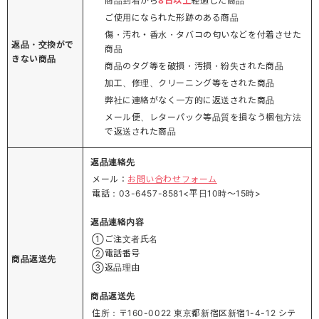
商品到着から
8日以上
経過した商品
ご使用になられた形跡のある商品
傷・汚れ・香水・タバコの匂いなどを付着させた
返品・交換がで
商品
きない商品
商品のタグ等を破損・汚損・紛失された商品
加工、修理、クリーニング等をされた商品
弊社に連絡がなく一方的に返送された商品
メール便、レターパック等品質を損なう梱包方法
で返送された商品
返品連絡先
メール：
お問い合わせフォーム
電話：03-6457-8581<平日10時～15時>
返品連絡内容
①ご注文者氏名
②電話番号
商品返送先
③返品理由
商品返送先
住所：〒160-0022 東京都新宿区新宿1-4-12 シテ