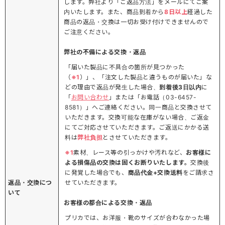
します。弊社より「ご返品方法」をメールにてご案
内いたします。また、商品到着から
8日以上
経過した
商品の返品・交換は一切お受け付けできませんので
ご注意ください。
弊社の不備による交換・返品
「届いた製品に不具合の箇所が見つかった
（
※1
）」、「注文した製品と違うものが届いた」な
どの理由で返品が発生した場合、
到着後3日以内
に
「
お問い合わせ
」または「お電話（03-6457-
8581）」へご連絡ください。同一商品と交換させて
いただきます。交換可能な在庫がない場合、ご返金
にてご対応させていただきます。ご返送にかかる送
料は
弊社負担
とさせていただきます。
※1
素材、レース等の引っかけや汚れなど、
お客様に
よる損傷品の交換は固くお断りいたします。
交換後
に発覚した場合でも、
商品代金+交換送料
をご請求さ
返品・交換につ
せていただきます。
いて
お客様の都合による交換・返品
プリカでは、お洋服・靴のサイズが合わなかった場