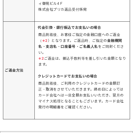
ィ御苑ビル4Ｆ
株式会社プリカ返品受付係宛
代金引換・銀行振込でお支払いの場合
商品到着後、お客様ご指定の金融口座へのご返金
（
※2
）となります。ご返品時、ご指定の
金融機関
名・支店名・口座番号・ご名義人名
をご同封くださ
い。
※2
ご返金は、振込手数料等を差し引いた金額となり
ます。
ご返金方法
クレジットカードでお支払いの場合
商品到着後、ご利用のクレジットカードの金額訂
正・取消をさせていただきます。締め日によっては
カード会社へは一旦全額お支払いいただき、翌月の
マイナス処理となることもございます。カード会社
発行の明細書をご確認ください。