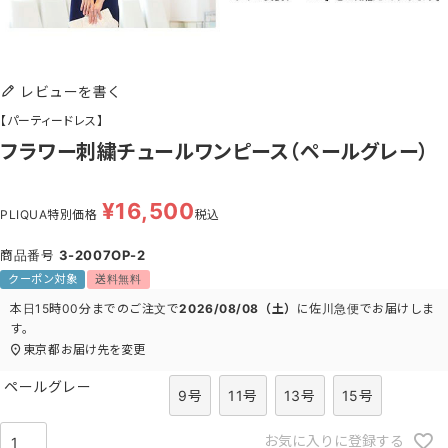
レビューを書く
【パーティードレス】
フラワー刺繍チュールワンピース（ペールグレー）
¥
16,500
PLIQUA特別価格
税込
商品番号
3-2007OP-2
クーポン対象
送料無料
本日
15時00分
までのご注文で
2026/08/08（土）
に
佐川急便
でお届けしま
す。
東京都
お届け先を変更
ペールグレー
9号
11号
13号
15号
お気に入りに登録する