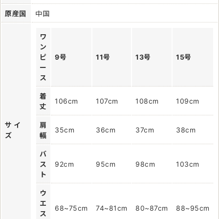
原産国
中国
ワ
ン
ピ
9号
11号
13号
15号
ー
ス
着
106cm
107cm
108cm
109cm
丈
サ イ
肩
35cm
36cm
37cm
38cm
ズ
幅
バ
ス
92cm
95cm
98cm
103cm
ト
ウ
エ
68~75cm
74~81cm
80~87cm
88~95cm
ス