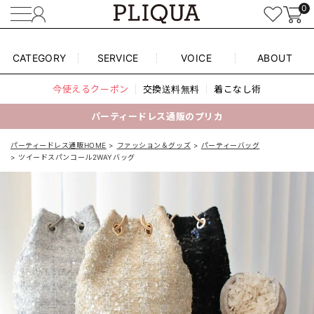
0
CATEGORY
SERVICE
VOICE
ABOUT
今使えるクーポン
交換送料無料
着こなし術
パーティードレス通販のプリカ
パーティードレス通販HOME
ファッション＆グッズ
パーティーバッグ
ツイードスパンコール2WAYバッグ