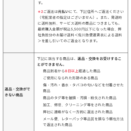
す。
※2
ご返送は
元払い
にて、下記住所へご返送ください
（宅配業者の指定はございません）。また、発送時
に送料無料、サービス送料の商品につきましても、
最終購入金額が税込5,500円以下になった場合、弊
社負担分のお届け送料＜佐川急便運賃表による送料
＞を差し引いてのご返金となります。
下記に該当する商品は、
返品・交換をお受けするこ
とができません
。
商品到着から
8日以上
経過した商品
ご使用になられた形跡のある商品
傷・汚れ・香水・タバコの匂いなどを付着させた
返品・交換がで
商品
きない商品
商品のタグ等を破損・汚損・紛失された商品
加工、修理、クリーニング等をされた商品
弊社に連絡がなく一方的に返送された商品
メール便、レターパック等品質を損なう梱包方法
で返送された商品