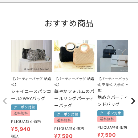
おすすめ商品
【パーティーバッグ 結婚
【パーティーバッグ 結婚
【パーティーバッグ 結婚
式 卒業式 入学式 七五
式】
式】
三】
シャイニースパンコ
華やかフォルムのパ
艶めきパーティーハ
ール2WAYバッグ
ールリングパーティ
ンドバッグ
ーバッグ
クーポン対象
クーポン対象
送料無料
クーポン対象
送料無料
送料無料
PLIQUA特別価格
PLIQUA特別価格
¥
5,940
PLIQUA特別価格
¥
7,590
¥
7,590
税込