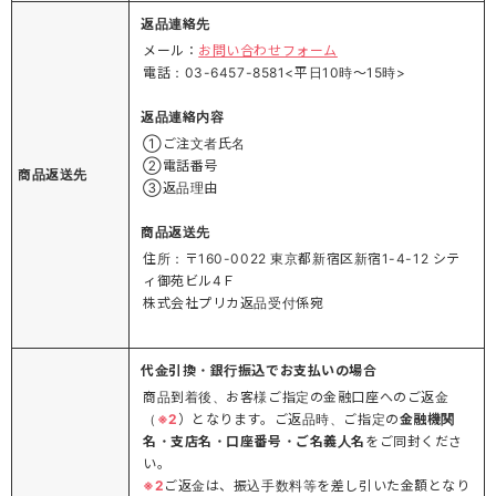
返品連絡先
メール：
お問い合わせフォーム
電話：03-6457-8581<平日10時～15時>
返品連絡内容
①ご注文者氏名
②電話番号
商品返送先
③返品理由
商品返送先
住所：〒160-0022 東京都新宿区新宿1-4-12 シテ
ィ御苑ビル4Ｆ
株式会社プリカ返品受付係宛
代金引換・銀行振込でお支払いの場合
商品到着後、お客様ご指定の金融口座へのご返金
（
※2
）となります。ご返品時、ご指定の
金融機関
名・支店名・口座番号・ご名義人名
をご同封くださ
い。
※2
ご返金は、振込手数料等を差し引いた金額となり