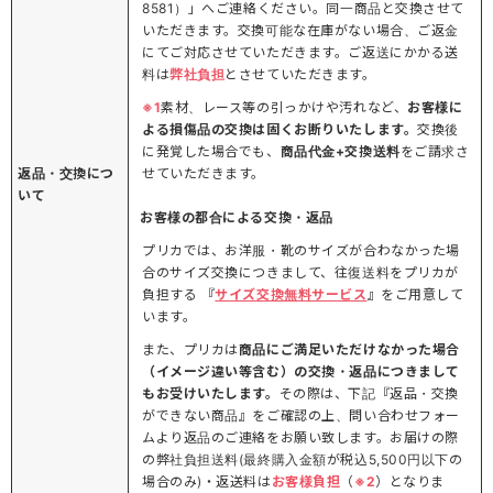
8581）」へご連絡ください。同一商品と交換させて
いただきます。交換可能な在庫がない場合、ご返金
にてご対応させていただきます。ご返送にかかる送
料は
弊社負担
とさせていただきます。
※1
素材、レース等の引っかけや汚れなど、
お客様に
よる損傷品の交換は固くお断りいたします。
交換後
に発覚した場合でも、
商品代金+交換送料
をご請求さ
返品・交換につ
せていただきます。
いて
お客様の都合による交換・返品
プリカでは、お洋服・靴のサイズが合わなかった場
合のサイズ交換につきまして、往復送料をプリカが
負担する 『
サイズ交換無料サービス
』をご用意して
います。
また、プリカは
商品にご満足いただけなかった場合
（イメージ違い等含む）の交換・返品につきまして
もお受けいたします。
その際は、下記『返品・交換
ができない商品』をご確認の上、問い合わせフォー
ムより返品のご連絡をお願い致します。お届けの際
の弊社負担送料(最終購入金額が税込5,500円以下の
場合のみ)・返送料は
お客様負担
（
※2
）となりま