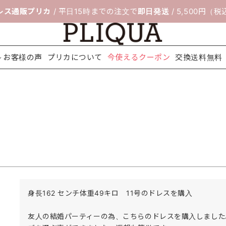
レス通販プリカ
/ 平日15時までの注文で
即日発送
/ 5,500円（
お客様の声
プリカについて
今使えるクーポン
交換送料無料
料無料
ボレロ＆ジ
靴のサイズ交
セレモニー
フィッティン
パーティー
ネックレス
配送について
アクセサリ
ヘアアクセ
シ
ャケット
換サービス
スーツ
グルーム
バッグ
ー
サリー
身長162 センチ体重49キロ　11号のドレスを購入

友人の結婚パーティーの為、こちらのドレスを購入しました