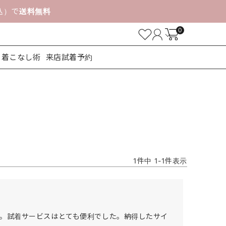
税込）で
送料無料
0
着こなし術
来店試着予約
ューズ
1
件中
1
-
1
件表示
。試着サービスはとても便利でした。納得したサイ