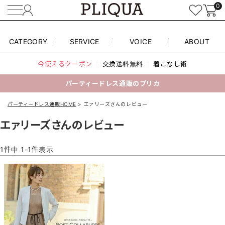
0
CATEGORY
SERVICE
VOICE
ABOUT
今使えるクーポン
交換送料無料
着こなし術
パーティードレス通販のプリカ
パーティードレス通販HOME
エァリーズさんのレビュー
エァリーズさんのレビュー
1
件中
1
-
1
件表示