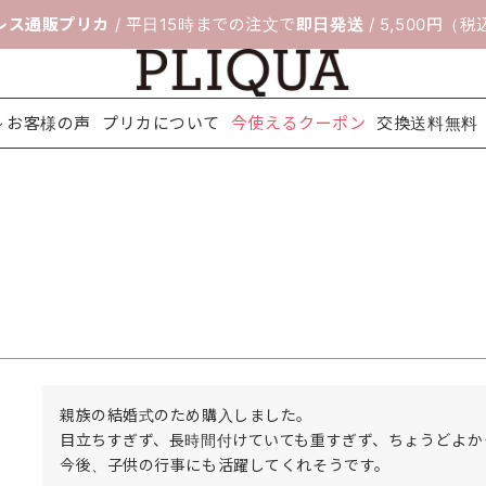
レス通販プリカ
/ 平日15時までの注文で
即日発送
/ 5,500円（
お客様の声
プリカについて
今使えるクーポン
交換送料無料
料無料
ボレロ＆ジ
靴のサイズ交
セレモニー
フィッティン
パーティー
ネックレス
配送について
アクセサリ
ヘアアクセ
シ
ャケット
換サービス
スーツ
グルーム
バッグ
ー
サリー
親族の結婚式のため購入しました。

目立ちすぎず、長時間付けていても重すぎず、ちょうどよかっ
今後、子供の行事にも活躍してくれそうです。