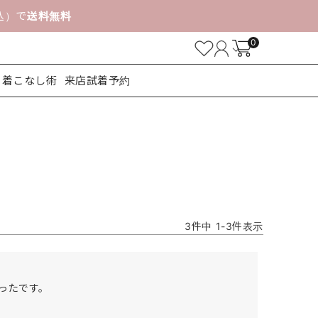
税込）で
送料無料
0
着こなし術
来店試着予約
ューズ
3
件中
1
-
3
件表示
たです。
