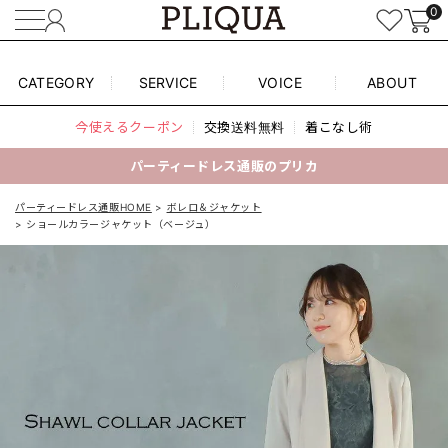
0
CATEGORY
SERVICE
VOICE
ABOUT
今使えるクーポン
交換送料無料
着こなし術
パーティードレス通販のプリカ
パーティードレス通販HOME
ボレロ＆ジャケット
ショールカラージャケット（ベージュ）