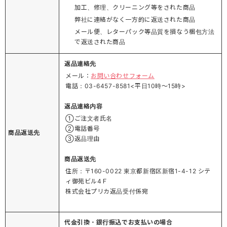
加工、修理、クリーニング等をされた商品
弊社に連絡がなく一方的に返送された商品
メール便、レターパック等品質を損なう梱包方法
で返送された商品
返品連絡先
メール：
お問い合わせフォーム
電話：03-6457-8581<平日10時～15時>
返品連絡内容
①ご注文者氏名
②電話番号
商品返送先
③返品理由
商品返送先
住所：〒160-0022 東京都新宿区新宿1-4-12 シテ
ィ御苑ビル4Ｆ
株式会社プリカ返品受付係宛
代金引換・銀行振込でお支払いの場合