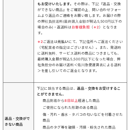
もお受けいたします。
その際は、下記『返品・交換
ができない商品』をご確認の上、問い合わせフォー
ムより返品のご連絡をお願い致します。お届けの際
の弊社負担送料(最終購入金額が税込5,500円以下の
場合のみ)・返送料は
お客様負担
（
※2
）となりま
す。
※2
ご返送は
元払い
にて、下記住所へご返送ください
（宅配業者の指定はございません）。また、発送時
に送料無料、サービス送料の商品につきましても、
最終購入金額が税込5,500円以下になった場合、弊
社負担分のお届け送料＜佐川急便運賃表による送料
＞を差し引いてのご返金となります。
下記に該当する商品は、
返品・交換をお受けするこ
とができません
。
商品到着から
8日以上
経過した商品
ご使用になられた形跡のある商品
傷・汚れ・香水・タバコの匂いなどを付着させた
返品・交換がで
商品
きない商品
商品のタグ等を破損・汚損・紛失された商品