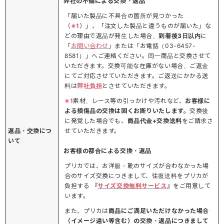
弊社の不備による交換・返品
「届いた製品に不具合の箇所が見つかった
（
※1
）」、「注文した製品と違うものが届いた」な
どの理由で返品が発生した場合、
到着後3日以内
に
「
お問い合わせ
」または「お電話（03-6457-
8581）」へご連絡ください。同一商品と交換させて
いただきます。交換可能な在庫がない場合、ご返金
にてご対応させていただきます。ご返送にかかる送
料は
弊社負担
とさせていただきます。
※1
素材、レース等の引っかけや汚れなど、
お客様に
よる損傷品の交換は固くお断りいたします。
交換後
に発覚した場合でも、
商品代金+交換送料
をご請求さ
返品・交換につ
せていただきます。
いて
お客様の都合による交換・返品
プリカでは、お洋服・靴のサイズが合わなかった場
合のサイズ交換につきまして、往復送料をプリカが
負担する 『
サイズ交換無料サービス
』をご用意して
います。
また、プリカは
商品にご満足いただけなかった場合
（イメージ違い等含む）の交換・返品につきまして