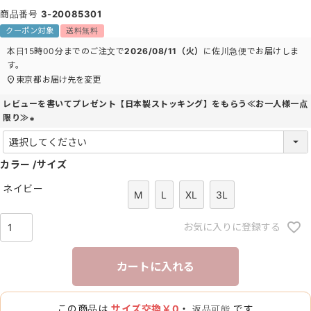
商品番号
3-20085301
クーポン対象
送料無料
本日
15時00分
までのご注文で
2026/08/11（火）
に
佐川急便
でお届けしま
す。
東京都
お届け先を変更
レビューを書いてプレゼント【日本製ストッキング】をもらう≪お一人様一点
限り≫
(
必
カラー
須
サイズ
)
ネイビー
M
L
XL
3L
お気に入りに登録する
カートに入れる
この商品は
サイズ交換￥0
・
です
返品可能