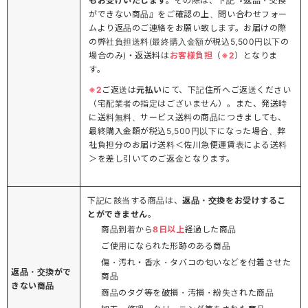
もお受けいたします。
その際は、下記『返品・交換
ができない商品』をご確認の上、問い合わせフォー
ムより返品のご連絡をお願い致します。お届けの際
の弊社負担送料(最終購入金額が税込5,500円以下の
場合のみ)・返送料は
お客様負担
（
※2
）となりま
す。
※2
ご返送は
元払い
にて、下記住所へご返送ください
（宅配業者の指定はございません）。また、発送時
に送料無料、サービス送料の商品につきましても、
最終購入金額が税込5,500円以下になった場合、弊
社負担分のお届け送料＜佐川急便運賃表による送料
＞を差し引いてのご返金となります。
下記に該当する商品は、
返品・交換をお受けするこ
とができません
。
商品到着から
8日以上
経過した商品
ご使用になられた形跡のある商品
傷・汚れ・香水・タバコの匂いなどを付着させた
返品・交換がで
商品
きない商品
商品のタグ等を破損・汚損・紛失された商品