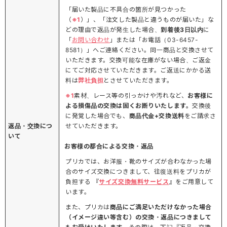
「届いた製品に不具合の箇所が見つかった
（
※1
）」、「注文した製品と違うものが届いた」な
どの理由で返品が発生した場合、
到着後3日以内
に
「
お問い合わせ
」または「お電話（03-6457-
8581）」へご連絡ください。同一商品と交換させて
いただきます。交換可能な在庫がない場合、ご返金
にてご対応させていただきます。ご返送にかかる送
料は
弊社負担
とさせていただきます。
※1
素材、レース等の引っかけや汚れなど、
お客様に
よる損傷品の交換は固くお断りいたします。
交換後
に発覚した場合でも、
商品代金+交換送料
をご請求さ
返品・交換につ
せていただきます。
いて
お客様の都合による交換・返品
プリカでは、お洋服・靴のサイズが合わなかった場
合のサイズ交換につきまして、往復送料をプリカが
負担する 『
サイズ交換無料サービス
』をご用意して
います。
また、プリカは
商品にご満足いただけなかった場合
（イメージ違い等含む）の交換・返品につきまして