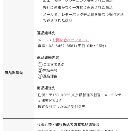
加工、修理、クリーニング等をされた商品
弊社に連絡がなく一方的に返送された商品
メール便、レターパック等品質を損なう梱包方法
で返送された商品
返品連絡先
メール：
お問い合わせフォーム
電話：03-6457-8581<平日10時～15時>
返品連絡内容
①ご注文者氏名
②電話番号
商品返送先
③返品理由
商品返送先
住所：〒160-0022 東京都新宿区新宿1-4-12 シテ
ィ御苑ビル4Ｆ
株式会社プリカ返品受付係宛
代金引換・銀行振込でお支払いの場合