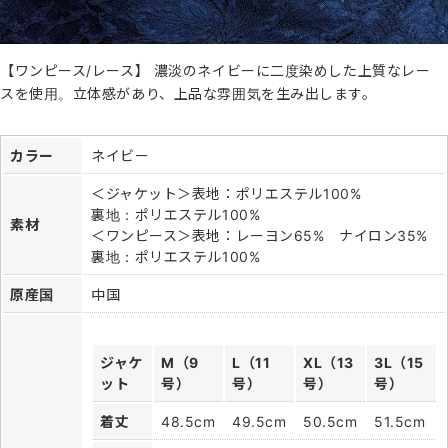
【ワンピース/レース】 濃淡のネイビーに二度染めした上質なレー
スを使用。立体感があり、上品な雰囲気を生み出します。
カラー
ネイビー
＜ジャケット＞表地：ポリエステル100%
裏地：ポリエステル100%
素材
＜ワンピース＞表地：レーヨン65% ナイロン35%
裏地：ポリエステル100%
原産国
中国
ジャケ
M（9
L（11
XL（13
3L（15
ット
号）
号）
号）
号）
着丈
48.5cm
49.5cm
50.5cm
51.5cm