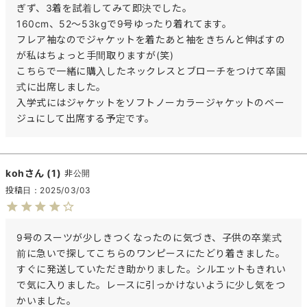
ぎず、3着を試着してみて即決でした。

160cm、52～53kgで9号ゆったり着れてます。

フレア袖なのでジャケットを着たあと袖をきちんと伸ばすの
が私はちょっと手間取りますが(笑)

こちらで一緒に購入したネックレスとブローチをつけて卒園
式に出席しました。

入学式にはジャケットをソフトノーカラージャケットのベー
ジュにして出席する予定です。
koh
1
非公開
投稿日
2025/03/03
9号のスーツが少しきつくなったのに気づき、子供の卒業式
前に急いで探してこちらのワンピースにたどり着きました。
すぐに発送していただき助かりました。シルエットもきれい
で気に入りました。レースに引っかけないように少し気をつ
かいました。