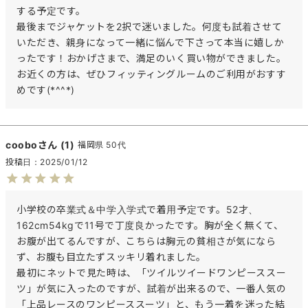
する予定です。

最後までジャケットを2択で迷いました。何度も試着させて
いただき、親身になって一緒に悩んで下さって本当に嬉しか
ったです！おかげさまで、満足のいく買い物ができました。

お近くの方は、ぜひフィッティングルームのご利用がおすす
めです(*^^*)
coobo
1
福岡県
50代
投稿日
2025/01/12
小学校の卒業式＆中学入学式で着用予定です。52才、
162cm54kgで11号で丁度良かったです。胸が全く無くて、
お腹が出てるんですが、こちらは胸元の貧相さが気になら
ず、お腹も目立たずスッキリ着れました。

最初にネットで見た時は、「ツイルツイードワンピーススー
ツ」が気に入ったのですが、試着が出来るので、一番人気の
「上品レースのワンピーススーツ」と、もう一着を迷った結