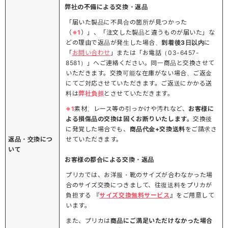
弊社の不備による交換・返品
「届いた製品に不具合の箇所が見つかった
（
※1
）」、「注文した製品と違うものが届いた」な
どの理由で返品が発生した場合、
到着後3日以内
に
「
お問い合わせ
」または「お電話（03-6457-
8581）」へご連絡ください。同一商品と交換させて
いただきます。交換可能な在庫がない場合、ご返金
にてご対応させていただきます。ご返送にかかる送
料は
弊社負担
とさせていただきます。
※1
素材、レース等の引っかけや汚れなど、
お客様に
よる損傷品の交換は固くお断りいたします。
交換後
に発覚した場合でも、
商品代金+交換送料
をご請求さ
返品・交換につ
せていただきます。
いて
お客様の都合による交換・返品
プリカでは、お洋服・靴のサイズが合わなかった場
合のサイズ交換につきまして、往復送料をプリカが
負担する 『
サイズ交換無料サービス
』をご用意して
います。
また、プリカは
商品にご満足いただけなかった場合