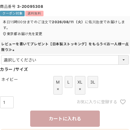
商品番号
3-20095308
クーポン対象
送料無料
本日
15時00分
までのご注文で
2026/08/11（火）
に
佐川急便
でお届けしま
す。
東京都
お届け先を変更
レビューを書いてプレゼント【日本製ストッキング】をもらう≪お一人様一点
限り≫
(
必
カラー
須
サイズ
)
ネイビー
M
L
XL
3L
×
×
お気に入りに登録する
カートに入れる