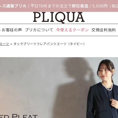
レス通販プリカ
/ 平日15時までの注文で
即日発送
/ 5,500円（
お客様の声
プリカについて
今使えるクーポン
交換送料無料
スーツ
タックプリーツフレアパンツスーツ（ネイビー）
料無料
ボレロ＆ジ
靴のサイズ交
セレモニー
フィッティン
パーティー
ネックレス
配送について
アクセサリ
ヘアアクセ
シ
ャケット
換サービス
スーツ
グルーム
バッグ
ー
サリー