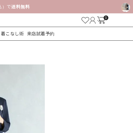
税込）で
送料無料
0
着こなし術
来店試着予約
ューズ