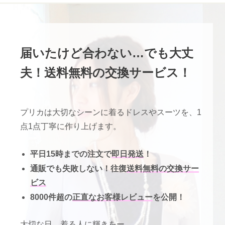
届いたけど合わない…でも大丈
夫！送料無料の交換サービス！
プリカは大切なシーンに着るドレスやスーツを、1
点1点丁寧に作り上げます。
平日15時までの注文で
即日発送
！
通販でも失敗しない！往復
送料無料の交換サー
ビス
8000件超の
正直なお客様レビュー
を公開！
大切な日。着る人に輝きをー。